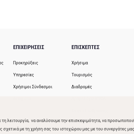
ΕΠΙΧΕΙΡΗΣΕΙΣ
ΕΠΙΣΚΕΠΤΕΣ
ες
Προκηρύξεις
Χρήσιμα
Υπηρεσίες
Τουρισμός
Χρήσιμοι Σύνδεσμοι
Διαδρομές
Αιτήματα
Δρομολόγια ΚΤΕΛ
Χώροι Στάθμευσης
 τη λειτουργία, να αναλύσουμε την επισκεψιμότητα, να προσωποποιή
Κίνηση Λιμένος
 σχετικά με τη χρήση σας του ιστοχώρου μας με του συνεργάτες μας.