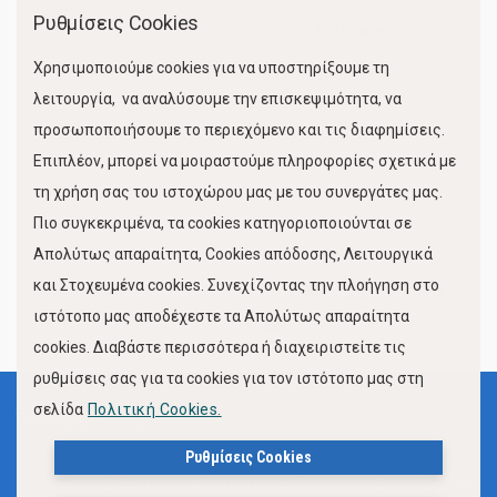
Ρυθμίσεις Cookies
Χώροι Στάθμευσης
Χρησιμοποιούμε cookies για να υποστηρίξουμε τη
Κίνηση Λιμένος
λειτουργία, να αναλύσουμε την επισκεψιμότητα, να
προσωποποιήσουμε το περιεχόμενο και τις διαφημίσεις.
Επιπλέον, μπορεί να μοιραστούμε πληροφορίες σχετικά με
τη χρήση σας του ιστοχώρου μας με του συνεργάτες μας.
Πιο συγκεκριμένα, τα cookies κατηγοριοποιούνται σε
Απολύτως απαραίτητα, Cookies απόδοσης, Λειτουργικά
και Στοχευμένα cookies. Συνεχίζοντας την πλοήγηση στο
FOLLOW US
ιστότοπο μας αποδέχεστε τα Απολύτως απαραίτητα
cookies. Διαβάστε περισσότερα ή διαχειριστείτε τις
ρυθμίσεις σας για τα cookies για τον ιστότοπο μας στη
σελίδα
Πολιτική Cookies.
Όροι Χρήσης
Πολιτική Προστασίας Προσωπικών Δεδομένων
Ρυθμίσεις Cookies
Δήλωση Προσβασιμότητας Ιστότοπου Δήμου Βόλου