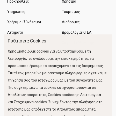
Προκηρύξεις
Χρήσιμα
Υπηρεσίες
Τουρισμός
Χρήσιμοι Σύνδεσμοι
Διαδρομές
Αιτήματα
Δρομολόγια ΚΤΕΛ
Ρυθμίσεις Cookies
Χώροι Στάθμευσης
Χρησιμοποιούμε cookies για να υποστηρίξουμε τη
Κίνηση Λιμένος
λειτουργία, να αναλύσουμε την επισκεψιμότητα, να
προσωποποιήσουμε το περιεχόμενο και τις διαφημίσεις.
Επιπλέον, μπορεί να μοιραστούμε πληροφορίες σχετικά με
τη χρήση σας του ιστοχώρου μας με του συνεργάτες μας.
Πιο συγκεκριμένα, τα cookies κατηγοριοποιούνται σε
Απολύτως απαραίτητα, Cookies απόδοσης, Λειτουργικά
και Στοχευμένα cookies. Συνεχίζοντας την πλοήγηση στο
FOLLOW US
ιστότοπο μας αποδέχεστε τα Απολύτως απαραίτητα