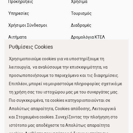
Προκηρύξεις
Χρήσιμα
Υπηρεσίες
Τουρισμός
Χρήσιμοι Σύνδεσμοι
Διαδρομές
Αιτήματα
Δρομολόγια ΚΤΕΛ
Ρυθμίσεις Cookies
Χώροι Στάθμευσης
Χρησιμοποιούμε cookies για να υποστηρίξουμε τη
Κίνηση Λιμένος
λειτουργία, να αναλύσουμε την επισκεψιμότητα, να
προσωποποιήσουμε το περιεχόμενο και τις διαφημίσεις.
Επιπλέον, μπορεί να μοιραστούμε πληροφορίες σχετικά με
τη χρήση σας του ιστοχώρου μας με του συνεργάτες μας.
Πιο συγκεκριμένα, τα cookies κατηγοριοποιούνται σε
Απολύτως απαραίτητα, Cookies απόδοσης, Λειτουργικά
και Στοχευμένα cookies. Συνεχίζοντας την πλοήγηση στο
FOLLOW US
ιστότοπο μας αποδέχεστε τα Απολύτως απαραίτητα