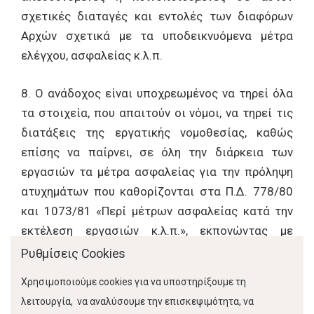
σχετικές διαταγές και εντολές των διαφόρων
Αρχών σχετικά με τα υποδεικνυόμενα μέτρα
ελέγχου, ασφαλείας κ.λ.π.
8. Ο ανάδοχος είναι υποχρεωμένος να τηρεί όλα
τα στοιχεία, που απαιτούν οι νόμοι, να τηρεί τις
διατάξεις της εργατικής νομοθεσίας, καθώς
επίσης να παίρνει, σε όλη την διάρκεια των
εργασιών τα μέτρα ασφαλείας για την πρόληψη
ατυχημάτων που καθορίζονται στα Π.Δ. 778/80
και 1073/81 «Περί μέτρων ασφαλείας κατά την
εκτέλεση εργασιών κ.λ.π.», εκπονώντας με
ευθύνη του και υποβάλλοντας αρμοδίως κάθε
Ρυθμίσεις Cookies
σχετική μελέτη, όπως στατική μελέτη
Χρησιμοποιούμε cookies για να υποστηρίξουμε τη
προσωρινής σήμανσης του έργου, Φάκελος
λειτουργία, να αναλύσουμε την επισκεψιμότητα, να
Ασφαλείας και Υγείας (ΦΑΥ) και Σχέδιο