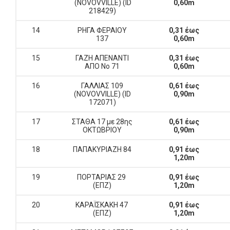
(NOVOVVILLE) (ID
0,60m
218429)
14
ΡΗΓΑ ΦΕΡΑΙΟΥ
0,31 έως
137
0,60m
15
ΓΑΖΗ ΑΠΕΝΑΝΤΙ
0,31 έως
ΑΠΟ Νο 71
0,60m
16
ΓΑΛΛΙΑΣ 109
0,61 έως
(NOVOVVILLE) (ID
0,90m
172071)
17
ΣΤΑΘΑ 17 με 28ης
0,61 έως
ΟΚΤΩΒΡΙΟΥ
0,90m
18
ΠΑΠΑΚΥΡΙΑΖΗ 84
0,91 έως
1,20m
19
ΠΟΡΤΑΡΙΑΣ 29
0,91 έως
(ΕΠΖ)
1,20m
20
ΚΑΡΑΪΣΚΑΚΗ 47
0,91 έως
(ΕΠΖ)
1,20m