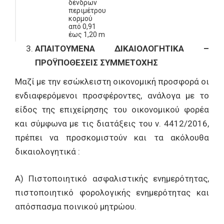
δένδρων
περιμέτρου
κορμού
από 0,91
έως 1,20 m
ΑΠΑΙΤΟΥΜΕΝΑ ΔΙΚΑΙΟΛΟΓΗΤΙΚΑ –
5
Εκρίζωση
Ζ
ΠΡΣ
ΠΡΟΫΠΟΘΕΣΕΙΣ ΣΥΜΜΕΤΟΧΗΣ
μεγάλων
2.5
5354
δένδρων
περιμέτρου
Μαζί με την εσώκλειστη οικονομική προσφορά οι
κορμού
από 1,21
ενδιαφερόμενοι προσφέροντες, ανάλογα με το
έως 1,50 m
είδος της επιχείρησης του οικονομικού φορέα
6
Εκρίζωση
Ζ
ΠΡΣ
και σύμφωνα με τις διατάξεις του ν. 4412/2016,
μεγάλων
2.6
5354
πρέπει να προσκομιστούν και τα ακόλουθα
δένδρων
περιμέτρου
δικαιολογητικά :
κορμού
από > 1,51
m
Α) Πιστοποιητικό ασφαλιστικής ενημερότητας,
πιστοποιητικό φορολογικής ενημερότητας και
απόσπασμα ποινικού μητρώου.