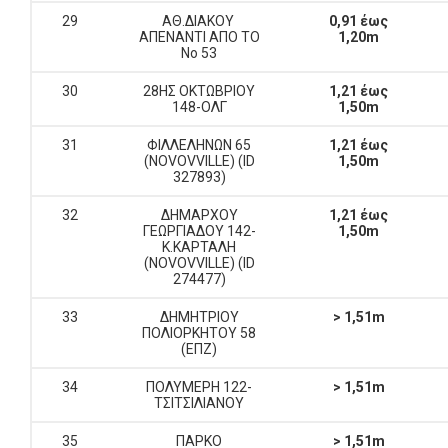
29
ΑΘ.ΔΙΑΚΟΥ
0,91 έως
ΑΠΕΝΑΝΤΙ ΑΠΟ ΤΟ
1,20m
Νο 53
30
28ΗΣ ΟΚΤΩΒΡΙΟΥ
1,21 έως
148-ΟΛΓ
1,50m
31
ΦΙΛΛΕΛΗΝΩΝ 65
1,21 έως
(NOVOVVILLE) (ID
1,50m
327893)
32
ΔΗΜΑΡΧΟΥ
1,21 έως
ΓΕΩΡΓΙΑΔΟΥ 142-
1,50m
Κ.ΚΑΡΤΑΛΗ
(NOVOVVILLE) (ID
274477)
33
ΔΗΜΗΤΡΙΟΥ
> 1,51m
ΠΟΛΙΟΡΚΗΤΟΥ 58
(ΕΠΖ)
34
ΠΟΛΥΜΕΡΗ 122-
> 1,51m
ΤΣΙΤΣΙΛΙΑΝΟΥ
35
ΠΑΡΚΟ
> 1,51m