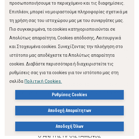
προσωποποιήσουμε το περιεχόμενο και τις διαφημίσεις.
Ασφαλείας και Υγείας (ΣΑΥ) της απόφασης
Επιπλέον, μπορεί να μοιραστούμε πληροφορίες σχετικά με
ΔΙΠΑΔ /177/02/03/01 του ΥΠΕΧΩΔΕ (άρθρα 1,2,3)
τη χρήση σας του ιστοχώρου μας με του συνεργάτες μας.
κ.λ.π., σύμφωνα με την παράγραφο 4 του άρθρου
Πιο συγκεκριμένα, τα cookies κατηγοριοποιούνται σε
34 του Π.Δ. 609/85.
Απολύτως απαραίτητα, Cookies απόδοσης, Λειτουργικά
και Στοχευμένα cookies. Συνεχίζοντας την πλοήγηση στο
Σε περίπτωση βλάβης του μηχανήματος ή του
ιστότοπο μας αποδέχεστε τα Απολύτως απαραίτητα
μεταφορικού μέσου ο ανάδοχος οφείλει την
cookies. Διαβάστε περισσότερα ή διαχειριστείτε τις
άμεση αντικατάστασή του εντός μίας ημέρας. Το
ρυθμίσεις σας για τα cookies για τον ιστότοπο μας στη
μηχάνημα ή το μεταφορικό μέσο που θα
σελίδα
Πολιτική Cookies.
αντικαταστήσει το αντίστοιχο με βλάβη, θα
πρέπει να έχει όλα τα ανωτέρω δικαιολογητικά
Ρυθμίσεις Cookies
και να πληρούν τους όρους της σύμβασης, τα
οποία ο ανάδοχος οφείλει να προσκομίσει στην
Αποδοχή Απαραίτητων
Υπηρεσία αμέσως.
Αποδοχή Όλων
Ο ΑΝ/ΤΗΣ ΠΡΟΪΣΤΑΜΕΝΟΣ