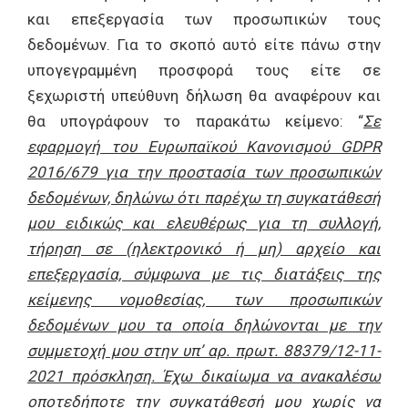
και επεξεργασία των προσωπικών τους
δεδομένων. Για το σκοπό αυτό είτε πάνω στην
υπογεγραμμένη προσφορά τους είτε σε
ξεχωριστή υπεύθυνη δήλωση θα αναφέρουν και
θα υπογράφουν το παρακάτω κείμενο: “
Σε
εφαρμογή του Ευρωπαϊκού Κανονισμού GDPR
2016/679 για την προστασία των προσωπικών
δεδομένων, δηλώνω ότι παρέχω τη συγκατάθεσή
μου ειδικώς και ελευθέρως για τη συλλογή,
τήρηση σε (ηλεκτρονικό ή μη) αρχείο και
επεξεργασία, σύμφωνα με τις διατάξεις της
κείμενης νομοθεσίας, των προσωπικών
δεδομένων μου τα οποία δηλώνονται με την
συμμετοχή μου στην υπ’ αρ. πρωτ. 88379
/12-11-
2021 πρόσκληση. Έχω δικαίωμα να ανακαλέσω
οποτεδήποτε την συγκατάθεσή μου χωρίς να