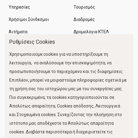
Υπηρεσίες
Τουρισμός
Χρήσιμοι Σύνδεσμοι
Διαδρομές
Αιτήματα
Δρομολόγια ΚΤΕΛ
Ρυθμίσεις Cookies
Χώροι Στάθμευσης
Χρησιμοποιούμε cookies για να υποστηρίξουμε τη
Κίνηση Λιμένος
λειτουργία, να αναλύσουμε την επισκεψιμότητα, να
προσωποποιήσουμε το περιεχόμενο και τις διαφημίσεις.
Επιπλέον, μπορεί να μοιραστούμε πληροφορίες σχετικά με
τη χρήση σας του ιστοχώρου μας με του συνεργάτες μας.
Πιο συγκεκριμένα, τα cookies κατηγοριοποιούνται σε
Απολύτως απαραίτητα, Cookies απόδοσης, Λειτουργικά
και Στοχευμένα cookies. Συνεχίζοντας την πλοήγηση στο
FOLLOW US
ιστότοπο μας αποδέχεστε τα Απολύτως απαραίτητα
cookies. Διαβάστε περισσότερα ή διαχειριστείτε τις