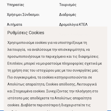
Υπηρεσίες
Τουρισμός
Χρήσιμοι Σύνδεσμοι
Διαδρομές
Αιτήματα
Δρομολόγια ΚΤΕΛ
Ρυθμίσεις Cookies
Χώροι Στάθμευσης
Χρησιμοποιούμε cookies για να υποστηρίξουμε τη
Κίνηση Λιμένος
λειτουργία, να αναλύσουμε την επισκεψιμότητα, να
προσωποποιήσουμε το περιεχόμενο και τις διαφημίσεις.
Επιπλέον, μπορεί να μοιραστούμε πληροφορίες σχετικά με
τη χρήση σας του ιστοχώρου μας με του συνεργάτες μας.
Πιο συγκεκριμένα, τα cookies κατηγοριοποιούνται σε
Απολύτως απαραίτητα, Cookies απόδοσης, Λειτουργικά
και Στοχευμένα cookies. Συνεχίζοντας την πλοήγηση στο
FOLLOW US
ιστότοπο μας αποδέχεστε τα Απολύτως απαραίτητα
cookies. Διαβάστε περισσότερα ή διαχειριστείτε τις