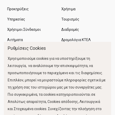
Προκηρύξεις
Χρήσιμα
Υπηρεσίες
Τουρισμός
Χρήσιμοι Σύνδεσμοι
Διαδρομές
Αιτήματα
Δρομολόγια ΚΤΕΛ
Ρυθμίσεις Cookies
Χώροι Στάθμευσης
Χρησιμοποιούμε cookies για να υποστηρίξουμε τη
Κίνηση Λιμένος
λειτουργία, να αναλύσουμε την επισκεψιμότητα, να
προσωποποιήσουμε το περιεχόμενο και τις διαφημίσεις.
Επιπλέον, μπορεί να μοιραστούμε πληροφορίες σχετικά με
τη χρήση σας του ιστοχώρου μας με του συνεργάτες μας.
Πιο συγκεκριμένα, τα cookies κατηγοριοποιούνται σε
Απολύτως απαραίτητα, Cookies απόδοσης, Λειτουργικά
και Στοχευμένα cookies. Συνεχίζοντας την πλοήγηση στο
FOLLOW US