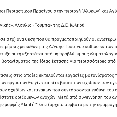
ροι Περιαστικού Πρασίνου στην περιοχή “Αλυκών” και Αγ
νικής», Αλσύλιο «Τούμπα» της Δ.Ε. Ιωλκού
(σε στρ) ανά θέση
που θα πραγματοποιηθούν οι ανωτέρω ε
μετρήσεις με ευθύνη της Δ/νσης Πρασίνου καθώς εκ των 
τυξη αυτή εξαρτάται από μη προβλέψιμους κλιματολογικ
η βοτανίσματος της ίδιας έκτασης για περισσότερες από 
άσεις στις οποίες εκτελούνται εργασίες βοτανίσματος
ων εργασιών θα γίνεται είτε βάσει των σχεδίων των εγ
ών σχεδίων και πινάκων που συντάσσονται ευθύνη του 
στοτε οριζομένων ανοχών. Μετά από συνεννόηση του ανα
ης μορφής *.kml ή *.kmz (αρχεία συμβατά με την εφαρμογή 