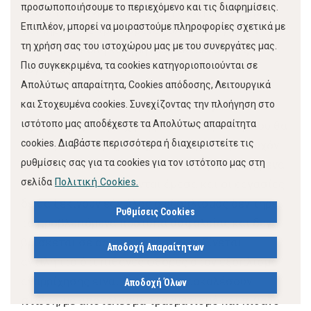
προσωποποιήσουμε το περιεχόμενο και τις διαφημίσεις.
άριστη λειτουργία. Θα έχει γίνει η απαιτούμενη
Επιπλέον, μπορεί να μοιραστούμε πληροφορίες σχετικά με
συντήρηση με τροχισμένες αλυσίδες για την
τη χρήση σας του ιστοχώρου μας με του συνεργάτες μας.
ασφαλή, εύκολη και γρήγορη εκτέλεση της
Πιο συγκεκριμένα, τα cookies κατηγοριοποιούνται σε
εργασίας.
Απολύτως απαραίτητα, Cookies απόδοσης, Λειτουργικά
και Στοχευμένα cookies. Συνεχίζοντας την πλοήγηση στο
Πριν την έναρξη των εργασιών όλος ο
ιστότοπο μας αποδέχεστε τα Απολύτως απαραίτητα
εξοπλισμός αναρρίχησης και κλαδέματος, που θα
cookies. Διαβάστε περισσότερα ή διαχειριστείτε τις
είναι ήδη συντηρημένος, θα ελέγχεται για τυχόν
ρυθμίσεις σας για τα cookies για τον ιστότοπο μας στη
φθορές και αν γίνονται αντιληπτές, τα φθαρμένα
σελίδα
Πολιτική Cookies.
υλικά θα αντικαθίστανται άμεσα και οι εργασίες
δε θα ξεκινούν εάν όλος ο εξοπλισμός δεν τηρεί
Ρυθμίσεις Cookies
τα προβλεπόμενα πρότυπα ασφαλείας και δεν
βρίσκεται σε άριστη κατάσταση. Γίνεται
Αποδοχή Απαραίτητων
αντιληπτό ότι πιθανές φθορές στον εξοπλισμό
αναρρίχησης είναι δυνατό να προκαλέσουν
Αποδοχή Όλων
πτώση, με αποτέλεσμα τραυματισμό και πιθανό