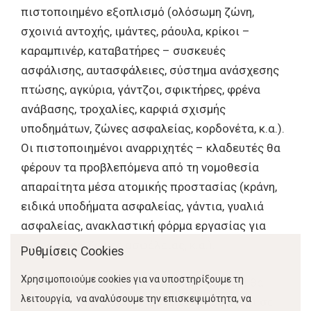
πιστοποιημένο εξοπλισμό (ολόσωμη ζώνη,
σχοινιά αντοχής, ιμάντες, ράουλα, κρίκοι –
καραμπινέρ, καταβατήρες – συσκευές
ασφάλισης, αυτασφάλειες, σύστημα ανάσχεσης
πτώσης, αγκύρια, γάντζοι, σφικτήρες, φρένα
ανάβασης, τροχαλίες, καρφιά σχισμής
υποδημάτων, ζώνες ασφαλείας, κορδονέτα, κ.α.).
Οι πιστοποιημένοι αναρριχητές – κλαδευτές θα
φέρουν τα προβλεπόμενα από τη νομοθεσία
απαραίτητα μέσα ατομικής προστασίας (κράνη,
ειδικά υποδήματα ασφαλείας, γάντια, γυαλιά
ασφαλείας, ανακλαστική φόρμα εργασίας για
αναρρίχηση, ζώνες ασφάλειας, κ.α.).
Ρυθμίσεις Cookies
Χρησιμοποιούμε cookies για να υποστηρίξουμε τη
Ο εξοπλισμός κλαδέματος (αλυσοπρίονα) θα
λειτουργία, να αναλύσουμε την επισκεψιμότητα, να
είναι όσο το δυνατό μικρότερου βάρους και σε