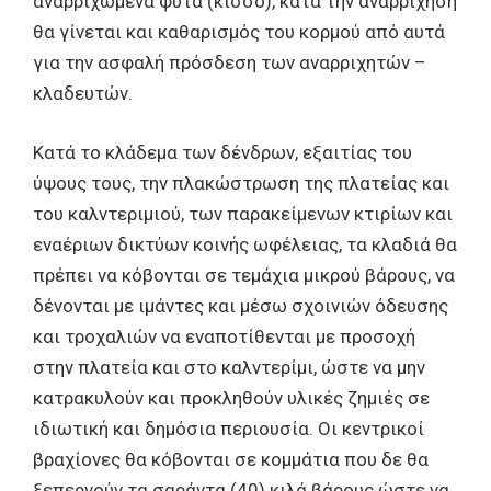
αναρριχώμενα φυτά (κισσό), κατά την αναρρίχηση
θα γίνεται και καθαρισμός του κορμού από αυτά
για την ασφαλή πρόσδεση των αναρριχητών –
κλαδευτών.
Κατά το κλάδεμα των δένδρων, εξαιτίας του
ύψους τους, την πλακώστρωση της πλατείας και
του καλντεριμιού, των παρακείμενων κτιρίων και
εναέριων δικτύων κοινής ωφέλειας, τα κλαδιά θα
πρέπει να κόβονται σε τεμάχια μικρού βάρους, να
δένονται με ιμάντες και μέσω σχοινιών όδευσης
και τροχαλιών να εναποτίθενται με προσοχή
στην πλατεία και στο καλντερίμι, ώστε να μην
κατρακυλούν και προκληθούν υλικές ζημιές σε
ιδιωτική και δημόσια περιουσία. Οι κεντρικοί
βραχίονες θα κόβονται σε κομμάτια που δε θα
ξεπερνούν τα σαράντα (40) κιλά βάρους ώστε να