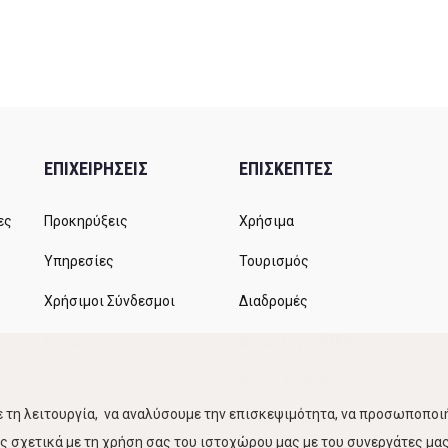
ΕΠΙΧΕΙΡΗΣΕΙΣ
ΕΠΙΣΚΕΠΤΕΣ
ες
Προκηρύξεις
Χρήσιμα
Υπηρεσίες
Τουρισμός
Χρήσιμοι Σύνδεσμοι
Διαδρομές
Αιτήματα
Δρομολόγια ΚΤΕΛ
Χώροι Στάθμευσης
 τη λειτουργία, να αναλύσουμε την επισκεψιμότητα, να προσωποποιή
Κίνηση Λιμένος
 σχετικά με τη χρήση σας του ιστοχώρου μας με του συνεργάτες μας.