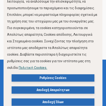
λειτουργία, να αναλύσουμε την επισκεψιμότητα, να
προσωποποιήσουμε το περιεχόμενο και τις διαφημίσεις.
Επιπλέον, μπορεί να μοιραστούμε πληροφορίες σχετικά με
τη χρήση σας του ιστοχώρου μας με του συνεργάτες μας.
Πιο συγκεκριμένα, τα cookies κατηγοριοποιούνται σε
Απολύτως απαραίτητα, Cookies απόδοσης, Λειτουργικά
και Στοχευμένα cookies. Συνεχίζοντας την πλοήγηση στο
FOLLOW US
ιστότοπο μας αποδέχεστε τα Απολύτως απαραίτητα
cookies. Διαβάστε περισσότερα ή διαχειριστείτε τις
ρυθμίσεις σας για τα cookies για τον ιστότοπο μας στη
σελίδα
Πολιτική Cookies.
Όροι Χρήσης
Πολιτική Προστασίας Προσωπικών Δεδομένων
Ρυθμίσεις Cookies
Δήλωση Προσβασιμότητας Ιστότοπου Δήμου Βόλου
Αποδοχή Απαραίτητων
Πολιτική Cookies
Αποδοχή Όλων
© 2023, Δήμος Βόλου