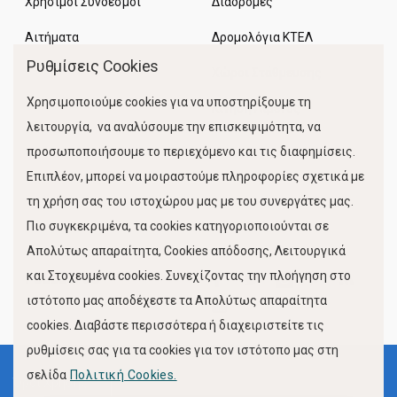
Χρήσιμοι Σύνδεσμοι
Διαδρομές
Αιτήματα
Δρομολόγια ΚΤΕΛ
Ρυθμίσεις Cookies
Χώροι Στάθμευσης
Χρησιμοποιούμε cookies για να υποστηρίξουμε τη
Κίνηση Λιμένος
λειτουργία, να αναλύσουμε την επισκεψιμότητα, να
προσωποποιήσουμε το περιεχόμενο και τις διαφημίσεις.
Επιπλέον, μπορεί να μοιραστούμε πληροφορίες σχετικά με
τη χρήση σας του ιστοχώρου μας με του συνεργάτες μας.
Πιο συγκεκριμένα, τα cookies κατηγοριοποιούνται σε
Απολύτως απαραίτητα, Cookies απόδοσης, Λειτουργικά
και Στοχευμένα cookies. Συνεχίζοντας την πλοήγηση στο
FOLLOW US
ιστότοπο μας αποδέχεστε τα Απολύτως απαραίτητα
cookies. Διαβάστε περισσότερα ή διαχειριστείτε τις
ρυθμίσεις σας για τα cookies για τον ιστότοπο μας στη
σελίδα
Πολιτική Cookies.
Όροι Χρήσης