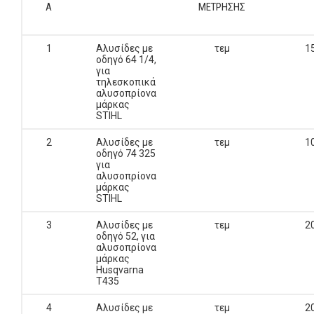
Α
ΜΕΤΡΗΣΗΣ
1
Αλυσίδες με
τεμ
1
οδηγό 64 1/4,
για
τηλεσκοπικά
αλυσοπρίονα
μάρκας
STIHL
2
Αλυσίδες με
τεμ
1
οδηγό 74 325
για
αλυσοπρίονα
μάρκας
STIHL
3
Αλυσίδες με
τεμ
2
οδηγό 52, για
αλυσοπρίονα
μάρκας
Husqvarna
Τ435
4
Αλυσίδες με
τεμ
2