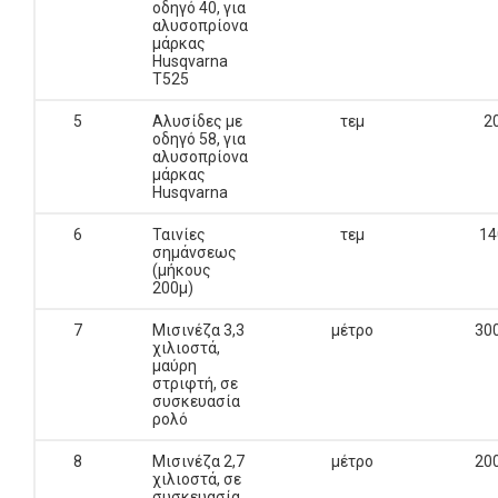
οδηγό 40, για
αλυσοπρίονα
μάρκας
Husqvarna
Τ525
5
Αλυσίδες με
τεμ
2
οδηγό 58, για
αλυσοπρίονα
μάρκας
Husqvarna
6
Ταινίες
τεμ
14
σημάνσεως
(μήκους
200μ)
7
Μισινέζα 3,3
μέτρο
30
χιλιοστά,
μαύρη
στριφτή, σε
συσκευασία
ρολό
8
Μισινέζα 2,7
μέτρο
20
χιλιοστά, σε
συσκευασία