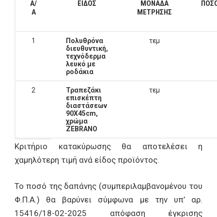
Α/
ΕΙΔΟΣ
ΜΟΝΑΔΑ
ΠΟΣ
Α
ΜΕΤΡΗΣΗΣ
1
Πολυθρόνα
τεμ
διευθυντική,
τεχνόδερμα
λευκό με
ροδάκια
2
Τραπεζάκι
τεμ
επισκέπτη
διαστάσεων
90Χ45cm,
χρώμα
ZEBRANO
Κριτήριο κατακύρωσης θα αποτελέσει η
χαμηλότερη τιμή ανά είδος προϊόντος.
Το ποσό της δαπάνης (συμπεριλαμβανομένου του
Φ.Π.Α.) θα βαρύνει σύμφωνα με την υπ’ αρ.
15416/18-02-2025 απόφαση έγκρισης