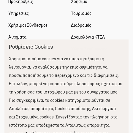
Προκηρύξεις
Χρήσιμα
Υπηρεσίες
Τουρισμός
Χρήσιμοι Σύνδεσμοι
Διαδρομές
Αιτήματα
Δρομολόγια ΚΤΕΛ
Ρυθμίσεις Cookies
Χώροι Στάθμευσης
Χρησιμοποιούμε cookies για να υποστηρίξουμε τη
Κίνηση Λιμένος
λειτουργία, να αναλύσουμε την επισκεψιμότητα, να
προσωποποιήσουμε το περιεχόμενο και τις διαφημίσεις.
Επιπλέον, μπορεί να μοιραστούμε πληροφορίες σχετικά με
τη χρήση σας του ιστοχώρου μας με του συνεργάτες μας.
Πιο συγκεκριμένα, τα cookies κατηγοριοποιούνται σε
Απολύτως απαραίτητα, Cookies απόδοσης, Λειτουργικά
και Στοχευμένα cookies. Συνεχίζοντας την πλοήγηση στο
FOLLOW US
ιστότοπο μας αποδέχεστε τα Απολύτως απαραίτητα