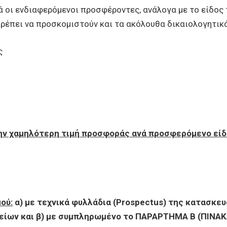
 οι ενδιαφερόμενοι προσφέροντες, ανάλογα με το είδος 
πρέπει να προσκομιστούν και τα ακόλουθα δικαιολογητικά
ς
 την χαμηλότερη τιμή προσφοράς ανά προσφερόμενο εί
ού:
α) με τεχνικά φυλλάδια (
Prospectus
) της κατασκευ
λείων και β) με συμπληρωμένο το ΠΑΡΑΡΤΗΜΑ Β (ΠΙΝΑ