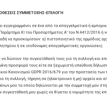
ΠΟΘΕΣΕΙΣ ΣΥΜΜΕΤΟΧΗΣ-ΕΠΙΛΟΓΗ
αι εγγεγραμμένοι σε ένα από τα επαγγελματικά ή εμπορι
Παράρτημα XI του Προσαρτήματος Α' του Ν.4412/2016 ή 
λαδή να προσκομίσουν: α) πιστοποιητικό της αρμόδιας α
λητηρίου ή σε ισοδύναμες επαγγελματικές οργανώσεις
ς να δώσουν την συγκατάθεσή τους για τη συλλογή και 
μμένη προσφορά τους είτε σε ξεχωριστή υπεύθυνη δήλωσ
αϊκού Κανονισμού GDPR 2016/679 για την προστασία τω
α τη συλλογή, τήρηση σε (ηλεκτρονικό ή μη) αρχείο και ε
νων μου τα οποία δηλώνονται με την συμμετοχή μου στη
συγκατάθεσή μου χωρίς να θίγεται η νομιμότητα της επ