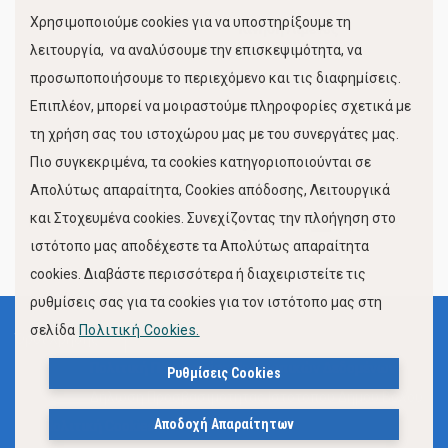
Χρησιμοποιούμε cookies για να υποστηρίξουμε τη
Κίνηση Λιμένος
λειτουργία, να αναλύσουμε την επισκεψιμότητα, να
προσωποποιήσουμε το περιεχόμενο και τις διαφημίσεις.
Επιπλέον, μπορεί να μοιραστούμε πληροφορίες σχετικά με
τη χρήση σας του ιστοχώρου μας με του συνεργάτες μας.
Πιο συγκεκριμένα, τα cookies κατηγοριοποιούνται σε
Απολύτως απαραίτητα, Cookies απόδοσης, Λειτουργικά
και Στοχευμένα cookies. Συνεχίζοντας την πλοήγηση στο
FOLLOW US
ιστότοπο μας αποδέχεστε τα Απολύτως απαραίτητα
cookies. Διαβάστε περισσότερα ή διαχειριστείτε τις
ρυθμίσεις σας για τα cookies για τον ιστότοπο μας στη
σελίδα
Πολιτική Cookies.
Όροι Χρήσης
Πολιτική Προστασίας Προσωπικών Δεδομένων
Ρυθμίσεις Cookies
Δήλωση Προσβασιμότητας Ιστότοπου Δήμου Βόλου
Αποδοχή Απαραίτητων
Πολιτική Cookies