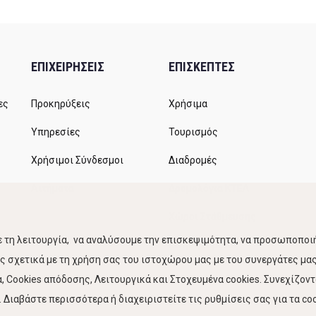
ΕΠΙΧΕΙΡΗΣΕΙΣ
ΕΠΙΣΚΕΠΤΕΣ
ες
Προκηρύξεις
Χρήσιμα
Υπηρεσίες
Τουρισμός
Χρήσιμοι Σύνδεσμοι
Διαδρομές
Αιτήματα
Δρομολόγια ΚΤΕΛ
Χώροι Στάθμευσης
 τη λειτουργία, να αναλύσουμε την επισκεψιμότητα, να προσωποποιή
Κίνηση Λιμένος
 σχετικά με τη χρήση σας του ιστοχώρου μας με του συνεργάτες μας.
 Cookies απόδοσης, Λειτουργικά και Στοχευμένα cookies. Συνεχίζον
Διαβάστε περισσότερα ή διαχειριστείτε τις ρυθμίσεις σας για τα coo