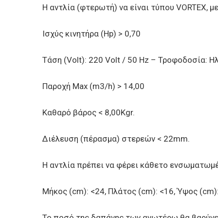
Η αντλία (φτερωτή) να είναι τύπου VORTEX, μ
Ισχύς κινητήρα (Hp) > 0,70
Τάση (Volt): 220 Volt / 50 Hz – Τροφοδοσία: 
Παροχή Max (m3/h) > 14,00
Καθαρό βάρος < 8,00Kgr.
Διέλευση (πέρασμα) στερεών < 22mm.
Η αντλία πρέπει να φέρει κάθετο ενσωματωμ
Μήκος (cm): <24, Πλάτος (cm): <16, Ύψος (cm)
Το ποσό της δαπάνης των ανωτέρω θα βαρύνει