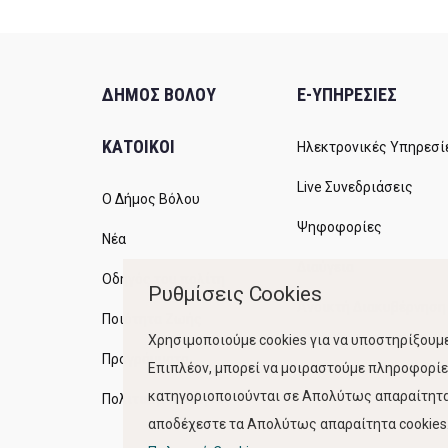
ΔΗΜΟΣ ΒΟΛΟΥ
E-ΥΠΗΡΕΣΙΕΣ
ΚΑΤΟΙΚΟΙ
Ηλεκτρονικές Υπηρεσί
Live Συνεδριάσεις
Ο Δήμος Βόλου
Ψηφοφορίες
Νέα
Διαύγεια
Οδηγός του πολίτη
Ρυθμίσεις Cookies
Ανοικτή Διακυβέρνηση
Ποιότητα Ζωής
Χρησιμοποιούμε cookies για να υποστηρίξουμε
Προγράμματα
Επιπλέον, μπορεί να μοιραστούμε πληροφορίες
κατηγοριοποιούνται σε Απολύτως απαραίτητα,
Πολιτική Ποιότητας
αποδέχεστε τα Απολύτως απαραίτητα cookies. 