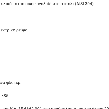
ε υλικό κατασκευής ανοξείδωτο ατσάλι (AISI 304).
Ηλεκτρικό ρεύμα
ένο φλοτέρ.
: <35
 τον Κ.Α. 35.6662.001 του προϋπολογισμού του έτους 20