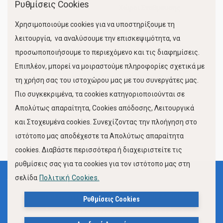
Ρυθμίσεις Cookies
Χώροι Στάθμευσης
Χρησιμοποιούμε cookies για να υποστηρίξουμε τη
Κίνηση Λιμένος
λειτουργία, να αναλύσουμε την επισκεψιμότητα, να
προσωποποιήσουμε το περιεχόμενο και τις διαφημίσεις.
Επιπλέον, μπορεί να μοιραστούμε πληροφορίες σχετικά με
τη χρήση σας του ιστοχώρου μας με του συνεργάτες μας.
Πιο συγκεκριμένα, τα cookies κατηγοριοποιούνται σε
Απολύτως απαραίτητα, Cookies απόδοσης, Λειτουργικά
και Στοχευμένα cookies. Συνεχίζοντας την πλοήγηση στο
FOLLOW US
ιστότοπο μας αποδέχεστε τα Απολύτως απαραίτητα
cookies. Διαβάστε περισσότερα ή διαχειριστείτε τις
ρυθμίσεις σας για τα cookies για τον ιστότοπο μας στη
σελίδα
Πολιτική Cookies.
Όροι Χρήσης
Πολιτική Προστασίας Προσωπικών Δεδομένων
Ρυθμίσεις Cookies
Δήλωση Προσβασιμότητας Ιστότοπου Δήμου Βόλου