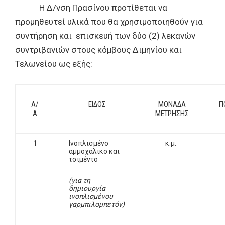
Η Δ/νση Πρασίνου προτίθεται να
προμηθευτεί υλικά που θα χρησιμοποιηθούν για
συντήρηση και επισκευή των δύο (2) λεκανών
συντριβανιών στους κόμβους Διμηνίου και
Τελωνείου ως εξής:
Α/
ΕΙΔΟΣ
ΜΟΝΑΔΑ
Π
Α
ΜΕΤΡΗΣΗΣ
1
Ινοπλισμένο
κ.μ.
αμμοχάλικο και
τσιμέντο
(
για τη
δημιουργία
ινοπλισμένου
γαρμπιλομπετόν
)