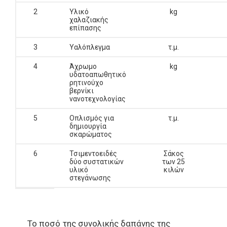
2
Υλικό
kg
χαλαζιακής
επίπασης
3
Υαλόπλεγμα
τ.μ.
4
Άχρωμο
kg
υδατοαπωθητικό
ρητινούχο
βερνίκι
νανοτεχνολογίας
5
Οπλισμός για
τ.μ.
δημιουργία
σκαρώματος
6
Τσιμεντοειδές
Σάκος
δύο συστατικών
των 25
υλικό
κιλών
στεγάνωσης
Το ποσό της συνολικής δαπάνης της