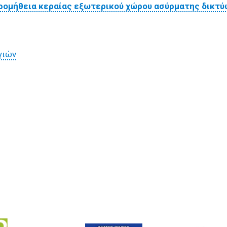
ρομήθεια κεραίας εξωτερικού χώρου ασύρματης δικτ
γιών