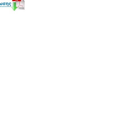
ύωσης