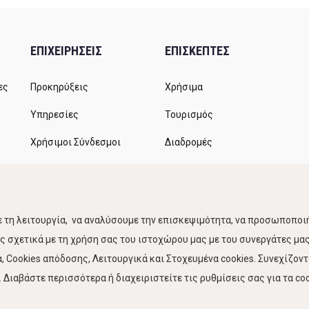
ΕΠΙΧΕΙΡΗΣΕΙΣ
ΕΠΙΣΚΕΠΤΕΣ
ες
Προκηρύξεις
Χρήσιμα
Υπηρεσίες
Τουρισμός
Χρήσιμοι Σύνδεσμοι
Διαδρομές
Αιτήματα
Δρομολόγια ΚΤΕΛ
Χώροι Στάθμευσης
 τη λειτουργία, να αναλύσουμε την επισκεψιμότητα, να προσωποποιή
Κίνηση Λιμένος
 σχετικά με τη χρήση σας του ιστοχώρου μας με του συνεργάτες μας.
 Cookies απόδοσης, Λειτουργικά και Στοχευμένα cookies. Συνεχίζον
Διαβάστε περισσότερα ή διαχειριστείτε τις ρυθμίσεις σας για τα coo