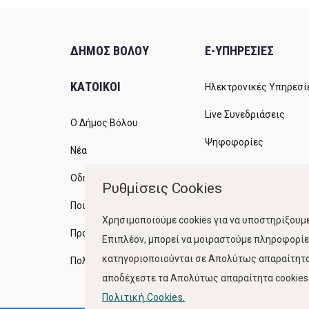
ΔΗΜΟΣ ΒΟΛΟΥ
E-ΥΠΗΡΕΣΙΕΣ
ΚΑΤΟΙΚΟΙ
Ηλεκτρονικές Υπηρεσί
Live Συνεδριάσεις
Ο Δήμος Βόλου
Ψηφοφορίες
Νέα
Διαύγεια
Οδηγός του πολίτη
Ρυθμίσεις Cookies
Ανοικτή Διακυβέρνηση
Ποιότητα Ζωής
Χρησιμοποιούμε cookies για να υποστηρίξουμε
Προγράμματα
Επιπλέον, μπορεί να μοιραστούμε πληροφορίες
κατηγοριοποιούνται σε Απολύτως απαραίτητα,
Πολιτική Ποιότητας
αποδέχεστε τα Απολύτως απαραίτητα cookies. 
Πολιτική Cookies.