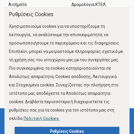
Αιτήματα
Δρομολόγια ΚΤΕΛ
Ρυθμίσεις Cookies
Χώροι Στάθμευσης
Χρησιμοποιούμε cookies για να υποστηρίξουμε τη
Κίνηση Λιμένος
λειτουργία, να αναλύσουμε την επισκεψιμότητα, να
προσωποποιήσουμε το περιεχόμενο και τις διαφημίσεις.
Επιπλέον, μπορεί να μοιραστούμε πληροφορίες σχετικά με
τη χρήση σας του ιστοχώρου μας με του συνεργάτες μας.
Πιο συγκεκριμένα, τα cookies κατηγοριοποιούνται σε
Απολύτως απαραίτητα, Cookies απόδοσης, Λειτουργικά
και Στοχευμένα cookies. Συνεχίζοντας την πλοήγηση στο
FOLLOW US
ιστότοπο μας αποδέχεστε τα Απολύτως απαραίτητα
cookies. Διαβάστε περισσότερα ή διαχειριστείτε τις
ρυθμίσεις σας για τα cookies για τον ιστότοπο μας στη
σελίδα
Πολιτική Cookies.
Όροι Χρήσης
Πολιτική Προστασίας Προσωπικών Δεδομένων
Ρυθμίσεις Cookies