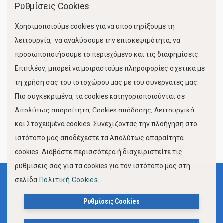
Ρυθμίσεις Cookies
Χώροι Στάθμευσης
Χρησιμοποιούμε cookies για να υποστηρίξουμε τη
Κίνηση Λιμένος
λειτουργία, να αναλύσουμε την επισκεψιμότητα, να
προσωποποιήσουμε το περιεχόμενο και τις διαφημίσεις.
Επιπλέον, μπορεί να μοιραστούμε πληροφορίες σχετικά με
τη χρήση σας του ιστοχώρου μας με του συνεργάτες μας.
Πιο συγκεκριμένα, τα cookies κατηγοριοποιούνται σε
Απολύτως απαραίτητα, Cookies απόδοσης, Λειτουργικά
και Στοχευμένα cookies. Συνεχίζοντας την πλοήγηση στο
FOLLOW US
ιστότοπο μας αποδέχεστε τα Απολύτως απαραίτητα
cookies. Διαβάστε περισσότερα ή διαχειριστείτε τις
ρυθμίσεις σας για τα cookies για τον ιστότοπο μας στη
σελίδα
Πολιτική Cookies.
Όροι Χρήσης
Πολιτική Προστασίας Προσωπικών Δεδομένων
Ρυθμίσεις Cookies
Δήλωση Προσβασιμότητας Ιστότοπου Δήμου Βόλου