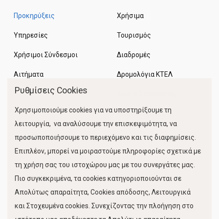
Προκηρύξεις
Χρήσιμα
Υπηρεσίες
Τουρισμός
Χρήσιμοι Σύνδεσμοι
Διαδρομές
Αιτήματα
Δρομολόγια ΚΤΕΛ
Ρυθμίσεις Cookies
Χώροι Στάθμευσης
Χρησιμοποιούμε cookies για να υποστηρίξουμε τη
Κίνηση Λιμένος
λειτουργία, να αναλύσουμε την επισκεψιμότητα, να
προσωποποιήσουμε το περιεχόμενο και τις διαφημίσεις.
Επιπλέον, μπορεί να μοιραστούμε πληροφορίες σχετικά με
τη χρήση σας του ιστοχώρου μας με του συνεργάτες μας.
Πιο συγκεκριμένα, τα cookies κατηγοριοποιούνται σε
Απολύτως απαραίτητα, Cookies απόδοσης, Λειτουργικά
και Στοχευμένα cookies. Συνεχίζοντας την πλοήγηση στο
FOLLOW US