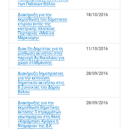
των Παλαιών Βόλου
Διακήρυξη για την
18/10/2016
εκμίσθωση του δημοτικού
κτιρίου εντός της
κεντρικής πλατείας
Πορταριάς «Μελίνα
Μερκούρη»
Διακ/ξη Δημ/σίας για τη
11/10/2016
μίσθωση ακινήτου στην
περιοχή Αγ.Νικολάου για
χώρο στάθμευσης
Διακήρυξη δημοπρασίας
28/09/2016
για την εκποίηση
δημοτικού ακινήτου στις
Β.Συνοικίες του Δήμου
Βόλου
Διακήρυξης για την
28/09/2016
εκμίσθωση δημοτικής
έκτασης 3 στρεμμάτων
γεωτεμαχίου στη θέση
«Καράμπασι-Κράγκο ή
Νταμάρια» της Δ.Κ.