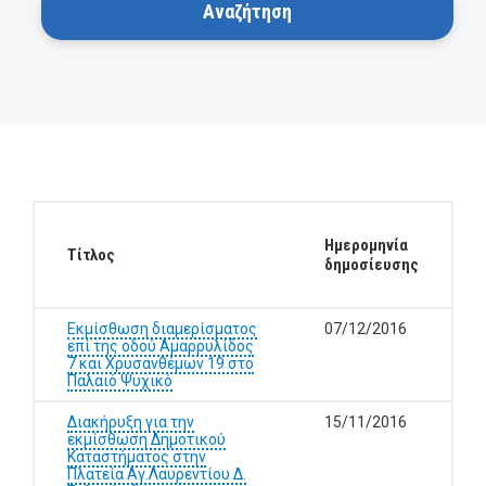
Ημερομηνία
Τίτλος
δημοσίευσης
Εκμίσθωση διαμερίσματος
07/12/2016
επί της οδού Αμαρρυλίδος
7 και Χρυσανθέμων 19 στο
Παλαιό Ψυχικό
Διακήρυξη για την
15/11/2016
εκμίσθωση Δημοτικού
Καταστήματος στην
Πλατεία Αγ.Λαυρεντίου Δ.