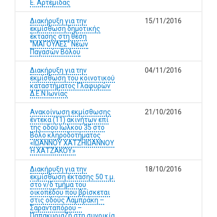
Ε. Αρτέμιδας
Διακήρυξη για την
15/11/2016
εκμίσθωση δημοτικής
έκτασης στη θέση
"ΜΑΓΟΥΛΕΣ" Νέων
Παγασών Βόλου
Διακήρυξη για την
04/11/2016
εκμίσθωση του κοινοτικού
καταστήματος Γλαφυρών
Δ.Ε.Ν.Ιωνίας
Ανακοίνωση εκμίσθωσης
21/10/2016
έντεκα (11) ακινήτων επί
της οδού Ιωλκού 35 στο
Βόλο κληροδοτήματος
«ΙΩΑΝΝΟΥ ΧΑΤΖΗΙΩΑΝΝΟΥ
Ή ΧΑΤΖΑΚΟΥ»
Διακήρυξη για την
18/10/2016
εκμίσθωση έκτασης 50 τ.μ.
στο ν/δ τμήμα του
οικοπέδου που βρίσκεται
στις οδούς Λαμπράκη –
Σαρανταπόρου –
Παπακυριαζή στη συνοικία