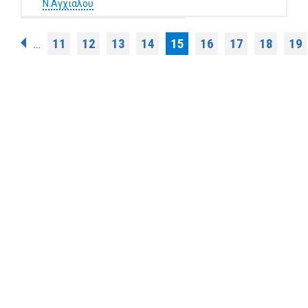
Ν.Αγχιάλου
Σελίδες
11
12
13
14
15
16
17
18
19
…