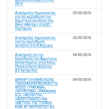
2016
Διακήρυξης δημοπρασίας
25/05/2016
για την εκμίσθωση του
δημοτικού ακινήτου στη
θέση «Μετόχι» στη Δ.Ε.
Πορταριάς
Διακήρυξης δημοπρασίας
25/05/2016
για την εκμίσθωση
ακινήτου στη Ν.Αγχίαλο
Διακήρυξη για την
24/05/2016
εκμίσθωση του Δημοτικού
Καταστήματος στην Kάτω
Πλατεία Αγίου Βλασίου
Δ.Ε.Αρτέμιδας
ΔΙΑΚΗΡΥΞΗ ΕΚΜΙΣΘΩΣΗΣ
04/05/2016
ΤΩΝ ΕΛΑΙΟΠΕΡΙΒΟΛΩΝ ΣΤΙΣ
ΘΕΣΕΙΣ «ΤΡΑΓΑΝΑ»,
«ΛΟΥΛΟΥΔΑ», «ΚΑΝΑΒΑΚΙ
Ν.2», «ΝΕΟΦΥΤΗ»,
«ΝΕΚΡΟΤΑΦΕΙΟ» ΚΑΙ
«ΜΕΤΟΧΙ» ΤΗΣ ΤΟΠΙΚΗΣ
ΚΟΙΝ. ΑΓ.ΛΑΥΡΕΝΤΙΟΥ Δ.Ε.