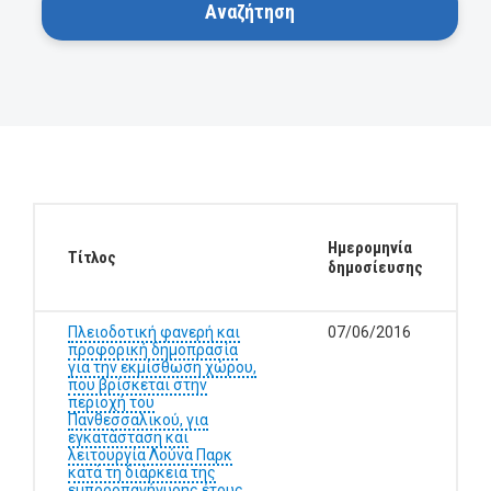
Ημερομηνία
Τίτλος
δημοσίευσης
Πλειοδοτική φανερή και
07/06/2016
προφορική δημοπρασία
για την εκμίσθωση χώρου,
που βρίσκεται στην
περιοχή του
Πανθεσσαλικού, για
εγκατάσταση και
λειτουργία Λούνα Παρκ
κατά τη διάρκεια της
εμποροπανήγυρης έτους