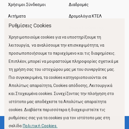
Χρήσιμοι Σύνδεσμοι
Διαδρομές
Αιτήματα
Δρομολόγια ΚΤΕΛ
Ρυθμίσεις Cookies
Χώροι Στάθμευσης
Χρησιμοποιούμε cookies για να υποστηρίξουμε τη
Κίνηση Λιμένος
λειτουργία, να αναλύσουμε την επισκεψιμότητα, να
προσωποποιήσουμε το περιεχόμενο και τις διαφημίσεις.
Επιπλέον, μπορεί να μοιραστούμε πληροφορίες σχετικά με
τη χρήση σας του ιστοχώρου μας με του συνεργάτες μας.
Πιο συγκεκριμένα, τα cookies κατηγοριοποιούνται σε
Απολύτως απαραίτητα, Cookies απόδοσης, Λειτουργικά
και Στοχευμένα cookies. Συνεχίζοντας την πλοήγηση στο
FOLLOW US
ιστότοπο μας αποδέχεστε τα Απολύτως απαραίτητα
cookies. Διαβάστε περισσότερα ή διαχειριστείτε τις
ρυθμίσεις σας για τα cookies για τον ιστότοπο μας στη
σελίδα
Πολιτική Cookies.
Όροι Χρήσης