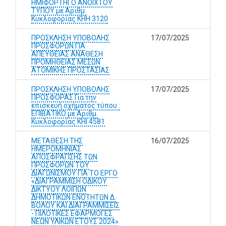
ΗΜΙΦΟΡΤΗΓΟ ΑΝΟΙΧΤΟΥ
ΤΥΠΟΥ με Αριθμ.
Κυκλοφορίας ΚΗΗ 3120
ΠΡΟΣΚΛΗΣΗ ΥΠΟΒΟΛΗΣ
17/07/2025
ΠΡΟΣΦΟΡΩΝ ΓΙΑ
ΑΠΕΥΘΕΙΑΣ ΑΝΑΘΕΣΗ
ΠΡΟΜΗΘΕΙΑΣ ΜΕΣΩΝ
ΑΤΟΜΙΚΗΣ ΠΡΟΣΤΑΣΙΑΣ
ΠΡΟΣΚΛΗΣΗ ΥΠΟΒΟΛΗΣ
17/07/2025
ΠΡΟΣΦΟΡΑΣ Για την
επισκευή οχήματος τύπου :
ΕΠΙΒΑΤΙΚΟ με Αριθμ.
Κυκλοφορίας ΚΗΙ 4581
ΜΕΤΑΘΕΣΗ ΤΗΣ
16/07/2025
ΗΜΕΡΟΜΗΝΙΑΣ
ΑΠΟΣΦΡΑΓΙΣΗΣ ΤΩΝ
ΠΡΟΣΦΟΡΩΝ ΤΟΥ
ΔΙΑΓΩΝΙΣΜΟΥ ΓΙΑ ΤΟ ΕΡΓΟ
«ΔΙΑΓΡΑΜΜΙΣΗ ΟΔΙΚΟΥ
ΔΙΚΤΥΟΥ ΛΟΙΠΩΝ
ΔΗΜΟΤΙΚΩΝ ΕΝΟΤΗΤΩΝ Δ.
ΒΟΛΟΥ ΚΑΙ ΔΙΑΓΡΑΜΜΙΣΕΙΣ
- ΠΙΛΟΤΙΚΕΣ ΕΦΑΡΜΟΓΕΣ
ΝΕΩΝ ΥΛΙΚΩΝ ΕΤΟΥΣ 2024»