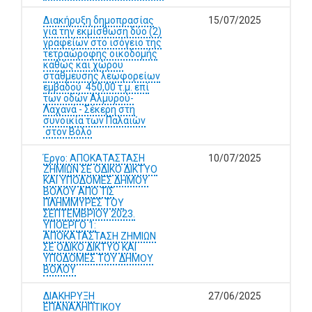
Διακήρυξη δημοπρασίας
15/07/2025
για την εκμίσθωση δύο (2)
γραφείων στο ισόγειο της
τετραώροφης οικοδομής
καθώς και χώρου
στάθμευσης λεωφορείων
εμβαδού 450,00 τ.μ. επί
των οδών Αλμυρού-
Λαχανά - Σέκερη στη
συνοικία των Παλαιών
στον Βόλο
Έργο: ΑΠΟΚΑΤΑΣΤΑΣΗ
10/07/2025
ΖΗΜΙΩΝ ΣΕ ΟΔΙΚΟ ΔΙΚΤΥΟ
ΚΑΙ ΥΠΟΔΟΜΕΣ ΔΗΜΟΥ
ΒΟΛΟΥ ΑΠΟ ΤΙΣ
ΠΛΗΜΜΥΡΕΣ ΤΟΥ
ΣΕΠΤΕΜΒΡΙΟΥ 2023.
ΥΠΟΕΡΓΟ 1:
ΑΠΟΚΑΤΑΣΤΑΣΗ ΖΗΜΙΩΝ
ΣΕ ΟΔΙΚΟ ΔΙΚΤΥΟ ΚΑΙ
ΥΠΟΔΟΜΕΣ ΤΟΥ ΔΗΜΟΥ
ΒΟΛΟΥ
ΔΙΑΚΗΡΥΞΗ
27/06/2025
ΕΠΑΝΑΛΗΠΤΙΚΟΥ