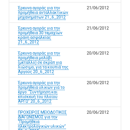
Έρευνα αγοράς για την
21/06/2012
προμήθεια ανταλλακτικών
μηχανημάτων 21_6_2012
Έρευνα αγοράς για την
21/06/2012
προμήθεια 30 τεμαχίων
κράνη ασφαλείας
21_6_2012
Έρευνα αγοράς για την
20/06/2012
προμήθεια μολύβι
(μέταλλο) σε σκραπ για
λιώσιμο, για τα κουπιά της
Αργούς 20_6_2012
Έρευνα αγοράς για την
20/06/2012
προμήθεια υλικών για το
έργο: "Συντήρηση και
επισκευή του πλοίου
ΑΡΓΩ" 20_6_2012
ΠΡΟΧΕΙΡΟΣ ΜΕΙΟΔΟΤΙΚΟΣ
20/06/2012
ΔΙΑΓΩΝΙΣΜΟΣ για την
"Προμήθεια
ηλεκτρολογικών υλικών"