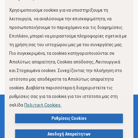
Χώροι Στάθμευσης
Χρησιμοποιούμε cookies για να υποστηρίξουμε τη
Κίνηση Λιμένος
λειτουργία, να αναλύσουμε την επισκεψιμότητα, να
προσωποποιήσουμε το περιεχόμενο και τις διαφημίσεις.
Επιπλέον, μπορεί να μοιραστούμε πληροφορίες σχετικά με
τη χρήση σας του ιστοχώρου μας με του συνεργάτες μας.
Πιο συγκεκριμένα, τα cookies κατηγοριοποιούνται σε
Απολύτως απαραίτητα, Cookies απόδοσης, Λειτουργικά
και Στοχευμένα cookies. Συνεχίζοντας την πλοήγηση στο
FOLLOW US
ιστότοπο μας αποδέχεστε τα Απολύτως απαραίτητα
cookies. Διαβάστε περισσότερα ή διαχειριστείτε τις
ρυθμίσεις σας για τα cookies για τον ιστότοπο μας στη
σελίδα
Πολιτική Cookies.
Όροι Χρήσης
Πολιτική Προστασίας Προσωπικών Δεδομένων
Ρυθμίσεις Cookies
Δήλωση Προσβασιμότητας Ιστότοπου Δήμου Βόλου
Αποδοχή Απαραίτητων
Πολιτική Cookies