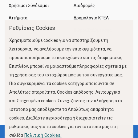
Χρήσιμοι Σύνδεσμοι
Διαδρομές
Αιτήματα
Δρομολόγια ΚΤΕΛ
Ρυθμίσεις Cookies
Χώροι Στάθμευσης
Χρησιμοποιούμε cookies για να υποστηρίξουμε τη
Κίνηση Λιμένος
λειτουργία, να αναλύσουμε την επισκεψιμότητα, να
προσωποποιήσουμε το περιεχόμενο και τις διαφημίσεις.
Επιπλέον, μπορεί να μοιραστούμε πληροφορίες σχετικά με
τη χρήση σας του ιστοχώρου μας με του συνεργάτες μας.
Πιο συγκεκριμένα, τα cookies κατηγοριοποιούνται σε
Απολύτως απαραίτητα, Cookies απόδοσης, Λειτουργικά
και Στοχευμένα cookies. Συνεχίζοντας την πλοήγηση στο
FOLLOW US
ιστότοπο μας αποδέχεστε τα Απολύτως απαραίτητα
cookies. Διαβάστε περισσότερα ή διαχειριστείτε τις
ρυθμίσεις σας για τα cookies για τον ιστότοπο μας στη
σελίδα
Πολιτική Cookies.