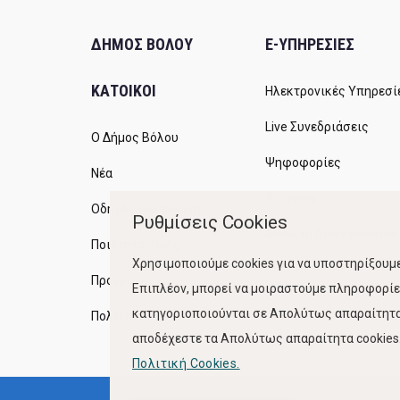
ΔΗΜΟΣ ΒΟΛΟΥ
E-ΥΠΗΡΕΣΙΕΣ
ΚΑΤΟΙΚΟΙ
Ηλεκτρονικές Υπηρεσί
Live Συνεδριάσεις
Ο Δήμος Βόλου
Ψηφοφορίες
Νέα
Διαύγεια
Οδηγός του πολίτη
Ρυθμίσεις Cookies
Ανοικτή Διακυβέρνηση
Ποιότητα Ζωής
Χρησιμοποιούμε cookies για να υποστηρίξουμε
Προγράμματα
Επιπλέον, μπορεί να μοιραστούμε πληροφορίες
κατηγοριοποιούνται σε Απολύτως απαραίτητα,
Πολιτική Ποιότητας
αποδέχεστε τα Απολύτως απαραίτητα cookies. 
Πολιτική Cookies.