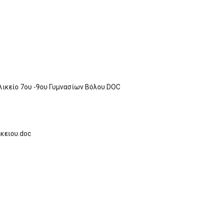
λικείο 7ου -9ου Γυμνασίων Βόλου.DOC
κειου.doc