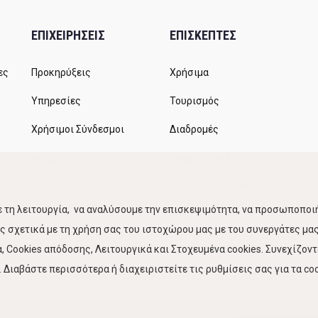
ΕΠΙΧΕΙΡΗΣΕΙΣ
ΕΠΙΣΚΕΠΤΕΣ
ες
Προκηρύξεις
Χρήσιμα
Υπηρεσίες
Τουρισμός
Χρήσιμοι Σύνδεσμοι
Διαδρομές
Αιτήματα
Δρομολόγια ΚΤΕΛ
Χώροι Στάθμευσης
 τη λειτουργία, να αναλύσουμε την επισκεψιμότητα, να προσωποποιή
Κίνηση Λιμένος
 σχετικά με τη χρήση σας του ιστοχώρου μας με του συνεργάτες μας.
 Cookies απόδοσης, Λειτουργικά και Στοχευμένα cookies. Συνεχίζον
Διαβάστε περισσότερα ή διαχειριστείτε τις ρυθμίσεις σας για τα coo