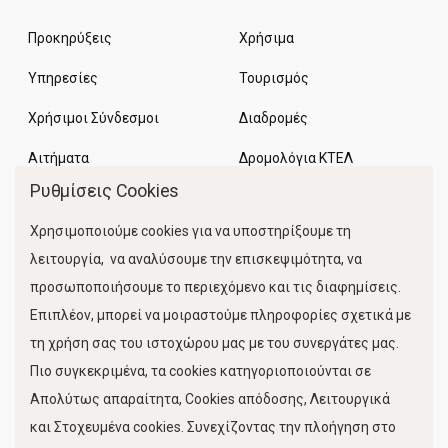
Προκηρύξεις
Χρήσιμα
Υπηρεσίες
Τουρισμός
Χρήσιμοι Σύνδεσμοι
Διαδρομές
Αιτήματα
Δρομολόγια ΚΤΕΛ
Ρυθμίσεις Cookies
Χώροι Στάθμευσης
Χρησιμοποιούμε cookies για να υποστηρίξουμε τη
Κίνηση Λιμένος
λειτουργία, να αναλύσουμε την επισκεψιμότητα, να
προσωποποιήσουμε το περιεχόμενο και τις διαφημίσεις.
Επιπλέον, μπορεί να μοιραστούμε πληροφορίες σχετικά με
τη χρήση σας του ιστοχώρου μας με του συνεργάτες μας.
Πιο συγκεκριμένα, τα cookies κατηγοριοποιούνται σε
Απολύτως απαραίτητα, Cookies απόδοσης, Λειτουργικά
και Στοχευμένα cookies. Συνεχίζοντας την πλοήγηση στο
FOLLOW US