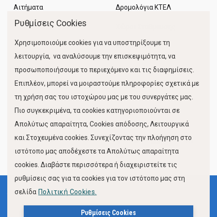
Αιτήματα
Δρομολόγια ΚΤΕΛ
Ρυθμίσεις Cookies
Χώροι Στάθμευσης
Χρησιμοποιούμε cookies για να υποστηρίξουμε τη
Κίνηση Λιμένος
λειτουργία, να αναλύσουμε την επισκεψιμότητα, να
προσωποποιήσουμε το περιεχόμενο και τις διαφημίσεις.
Επιπλέον, μπορεί να μοιραστούμε πληροφορίες σχετικά με
τη χρήση σας του ιστοχώρου μας με του συνεργάτες μας.
Πιο συγκεκριμένα, τα cookies κατηγοριοποιούνται σε
Απολύτως απαραίτητα, Cookies απόδοσης, Λειτουργικά
και Στοχευμένα cookies. Συνεχίζοντας την πλοήγηση στο
FOLLOW US
ιστότοπο μας αποδέχεστε τα Απολύτως απαραίτητα
cookies. Διαβάστε περισσότερα ή διαχειριστείτε τις
ρυθμίσεις σας για τα cookies για τον ιστότοπο μας στη
σελίδα
Πολιτική Cookies.
Όροι Χρήσης
Πολιτική Προστασίας Προσωπικών Δεδομένων
Ρυθμίσεις Cookies