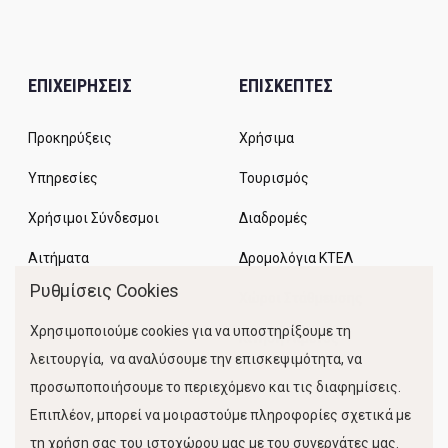
ΕΠΙΧΕΙΡΗΣΕΙΣ
ΕΠΙΣΚΕΠΤΕΣ
Προκηρύξεις
Χρήσιμα
Υπηρεσίες
Τουρισμός
Χρήσιμοι Σύνδεσμοι
Διαδρομές
Αιτήματα
Δρομολόγια ΚΤΕΛ
Ρυθμίσεις Cookies
Χώροι Στάθμευσης
Χρησιμοποιούμε cookies για να υποστηρίξουμε τη
Κίνηση Λιμένος
λειτουργία, να αναλύσουμε την επισκεψιμότητα, να
προσωποποιήσουμε το περιεχόμενο και τις διαφημίσεις.
Επιπλέον, μπορεί να μοιραστούμε πληροφορίες σχετικά με
τη χρήση σας του ιστοχώρου μας με του συνεργάτες μας.