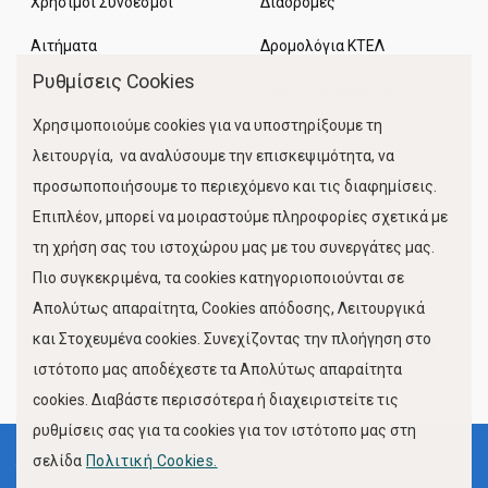
Χρήσιμοι Σύνδεσμοι
Διαδρομές
Αιτήματα
Δρομολόγια ΚΤΕΛ
Ρυθμίσεις Cookies
Χώροι Στάθμευσης
Χρησιμοποιούμε cookies για να υποστηρίξουμε τη
Κίνηση Λιμένος
λειτουργία, να αναλύσουμε την επισκεψιμότητα, να
προσωποποιήσουμε το περιεχόμενο και τις διαφημίσεις.
Επιπλέον, μπορεί να μοιραστούμε πληροφορίες σχετικά με
τη χρήση σας του ιστοχώρου μας με του συνεργάτες μας.
Πιο συγκεκριμένα, τα cookies κατηγοριοποιούνται σε
Απολύτως απαραίτητα, Cookies απόδοσης, Λειτουργικά
και Στοχευμένα cookies. Συνεχίζοντας την πλοήγηση στο
FOLLOW US
ιστότοπο μας αποδέχεστε τα Απολύτως απαραίτητα
cookies. Διαβάστε περισσότερα ή διαχειριστείτε τις
ρυθμίσεις σας για τα cookies για τον ιστότοπο μας στη
σελίδα
Πολιτική Cookies.
Όροι Χρήσης