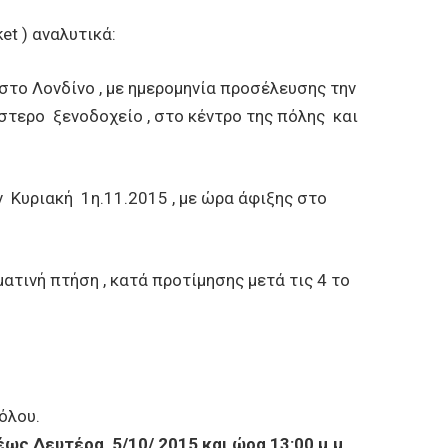
et ) αναλυτικά:
το Λονδίνο , με ημερομηνία προσέλευσης την
στερο ξενοδοχείο , στο κέντρο της πόλης και
ν Κυριακή 1η.11.2015 , με ώρα άφιξης στο
ατινή πτήση , κατά προτίμησης μετά τις 4 το
όλου.
έως Δευτέρα 5/10/ 2015 και ώρα 13:00 μ.μ.