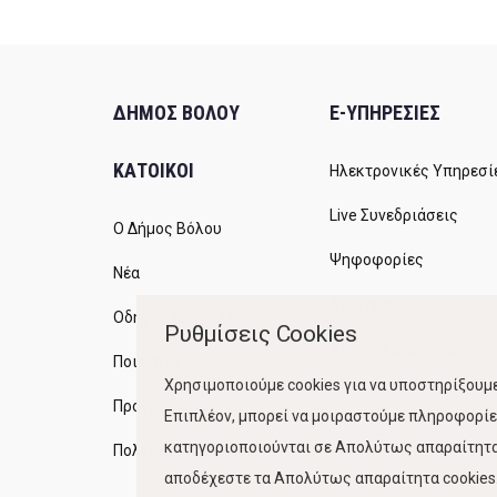
ΔΗΜΟΣ ΒΟΛΟΥ
E-ΥΠΗΡΕΣΙΕΣ
ΚΑΤΟΙΚΟΙ
Ηλεκτρονικές Υπηρεσί
Live Συνεδριάσεις
Ο Δήμος Βόλου
Ψηφοφορίες
Νέα
Διαύγεια
Οδηγός του πολίτη
Ρυθμίσεις Cookies
Ανοικτή Διακυβέρνηση
Ποιότητα Ζωής
Χρησιμοποιούμε cookies για να υποστηρίξουμε
Προγράμματα
Επιπλέον, μπορεί να μοιραστούμε πληροφορίες
κατηγοριοποιούνται σε Απολύτως απαραίτητα,
Πολιτική Ποιότητας
αποδέχεστε τα Απολύτως απαραίτητα cookies. 