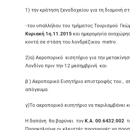
1) την κράτηση ξενοδοχείoυ για τη διαμονή στ
-του υπαλλήλου του τμήματος Τουρισμού Γεώρ
Κυριακή 1η.11.2015
και ημερομηνία αναχώρη
κοντά σε στάση του λονδρέζικου metro .
2)α) Αεροπορικό εισητήριο για την μετακίνησ
Λονδίνο πριν την 12 μεσημβρινή και
β ) Αεροπορικό Εισητήριο επιστροφής του , α
απόγευμα .
γ)Το αεροπορικό εισητήριο να περιλαμβάνει κ
Η δαπάνη θα βαρύνει τον
Κ.Α. 00.6432.002
τ
Παρακαλούμε οι κλειστές προσφορές να προ