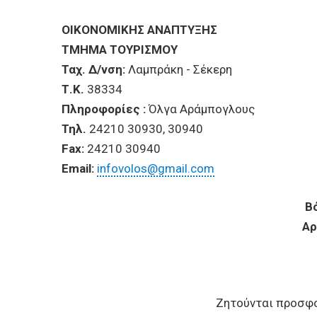
ΕΠΙΧΕΙΡΗΣΕΙΣ
ΟΙΚΟΝΟΜΙΚΗΣ ΑΝΑΠΤΥΞΗΣ
ΕΠΙΣΚΕΠΤΕΣ
ΤΜΗΜΑ ΤΟΥΡΙΣΜΟΥ
Ταχ. Δ/νση:
Λαμπράκη - Σέκερη
Τ.Κ.
38334
Πληροφορίες :
Όλγα Αράμπογλους
Τηλ.
24210 30930, 30940
Fax:
24210 30940
Email:
infovolos@gmail.com
Βόλο
Αρ. Πρωτ 9
Ζητούνται προσφο