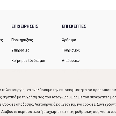
ΕΠΙΧΕΙΡΗΣΕΙΣ
ΕΠΙΣΚΕΠΤΕΣ
ες
Προκηρύξεις
Χρήσιμα
Υπηρεσίες
Τουρισμός
Χρήσιμοι Σύνδεσμοι
Διαδρομές
Αιτήματα
Δρομολόγια ΚΤΕΛ
Χώροι Στάθμευσης
 τη λειτουργία, να αναλύσουμε την επισκεψιμότητα, να προσωποποιή
Κίνηση Λιμένος
 σχετικά με τη χρήση σας του ιστοχώρου μας με του συνεργάτες μας.
 Cookies απόδοσης, Λειτουργικά και Στοχευμένα cookies. Συνεχίζον
Διαβάστε περισσότερα ή διαχειριστείτε τις ρυθμίσεις σας για τα coo