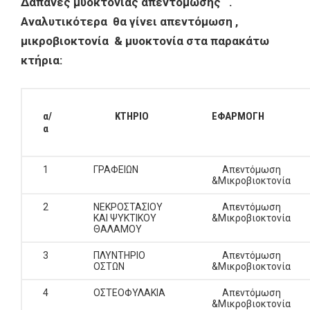
Δαπάνες μυοκτονίας απεντόμωσης ¨.
Αναλυτικότερα θα γίνει απεντόμωση ,
μικροβιοκτονία & μυοκτονία στα παρακάτω
κτήρια:
α/
ΚΤΗΡΙΟ
ΕΦΑΡΜΟΓΗ
α
1
ΓΡΑΦΕΙΩΝ
Απεντόμωση
&Μικροβιοκτονία
2
ΝΕΚΡΟΣΤΑΣΙΟΥ
Απεντόμωση
ΚΑΙ ΨΥΚΤΙΚΟΥ
&Μικροβιοκτονία
ΘΑΛΑΜΟΥ
3
ΠΛΥΝΤΗΡΙΟ
Απεντόμωση
ΟΣΤΩΝ
&Μικροβιοκτονία
4
ΟΣΤΕΟΦΥΛΑΚΙΑ
Απεντόμωση
&Μικροβιοκτονία