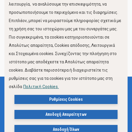
λειτουργία, να αναλύσουμε την επισκεψιμότητα, να
προσωποποιήσουμε το περιεχόμενο και τις διαφημίσεις.
Επιπλέον, μπορεί να μοιραστούμε πληροφορίες σχετικά με
τη χρήση σας του ιστοχώρου μας με του συνεργάτες μας.
Πιο συγκεκριμένα, τα cookies κατηγοριοποιούνται σε
Απολύτως απαραίτητα, Cookies απόδοσης, Λειτουργικά
και Στοχευμένα cookies. Συνεχίζοντας την πλοήγηση στο
FOLLOW US
ιστότοπο μας αποδέχεστε τα Απολύτως απαραίτητα
cookies. Διαβάστε περισσότερα ή διαχειριστείτε τις
ρυθμίσεις σας για τα cookies για τον ιστότοπο μας στη
σελίδα
Πολιτική Cookies.
Όροι Χρήσης
Πολιτική Προστασίας Προσωπικών Δεδομένων
Ρυθμίσεις Cookies
Δήλωση Προσβασιμότητας Ιστότοπου Δήμου Βόλου
Αποδοχή Απαραίτητων
Πολιτική Cookies
Αποδοχή Όλων