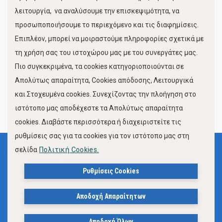
Κίνηση Λιμένος
λειτουργία, να αναλύσουμε την επισκεψιμότητα, να
προσωποποιήσουμε το περιεχόμενο και τις διαφημίσεις.
Επιπλέον, μπορεί να μοιραστούμε πληροφορίες σχετικά με
τη χρήση σας του ιστοχώρου μας με του συνεργάτες μας.
Πιο συγκεκριμένα, τα cookies κατηγοριοποιούνται σε
Απολύτως απαραίτητα, Cookies απόδοσης, Λειτουργικά
και Στοχευμένα cookies. Συνεχίζοντας την πλοήγηση στο
FOLLOW US
ιστότοπο μας αποδέχεστε τα Απολύτως απαραίτητα
cookies. Διαβάστε περισσότερα ή διαχειριστείτε τις
ρυθμίσεις σας για τα cookies για τον ιστότοπο μας στη
σελίδα
Πολιτική Cookies.
Όροι Χρήσης
Πολιτική Προστασίας Προσωπικών Δεδομένων
Ρυθμίσεις Cookies
Δήλωση Προσβασιμότητας Ιστότοπου Δήμου Βόλου
Αποδοχή Απαραίτητων
Πολιτική Cookies
Αποδοχή Όλων