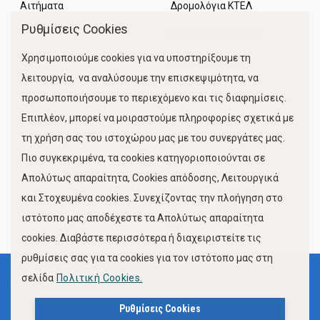
Αιτήματα
Δρομολόγια ΚΤΕΛ
Ρυθμίσεις Cookies
Χώροι Στάθμευσης
Χρησιμοποιούμε cookies για να υποστηρίξουμε τη
Κίνηση Λιμένος
λειτουργία, να αναλύσουμε την επισκεψιμότητα, να
προσωποποιήσουμε το περιεχόμενο και τις διαφημίσεις.
Επιπλέον, μπορεί να μοιραστούμε πληροφορίες σχετικά με
τη χρήση σας του ιστοχώρου μας με του συνεργάτες μας.
Πιο συγκεκριμένα, τα cookies κατηγοριοποιούνται σε
Απολύτως απαραίτητα, Cookies απόδοσης, Λειτουργικά
και Στοχευμένα cookies. Συνεχίζοντας την πλοήγηση στο
FOLLOW US
ιστότοπο μας αποδέχεστε τα Απολύτως απαραίτητα
cookies. Διαβάστε περισσότερα ή διαχειριστείτε τις
ρυθμίσεις σας για τα cookies για τον ιστότοπο μας στη
σελίδα
Πολιτική Cookies.
Όροι Χρήσης
Πολιτική Προστασίας Προσωπικών Δεδομένων
Ρυθμίσεις Cookies