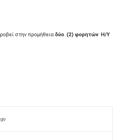
προβεί στην προμήθεια
δύο (2) φορητών Η/Υ
οιχο