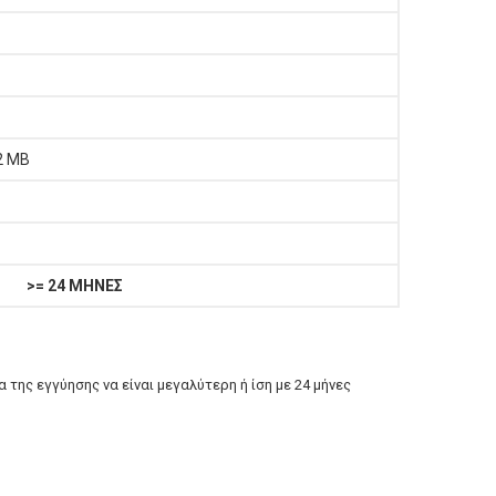
2 MB
>= 24 ΜΗΝΕΣ
α της εγγύησης να είναι μεγαλύτερη ή ίση με
24 μήνες