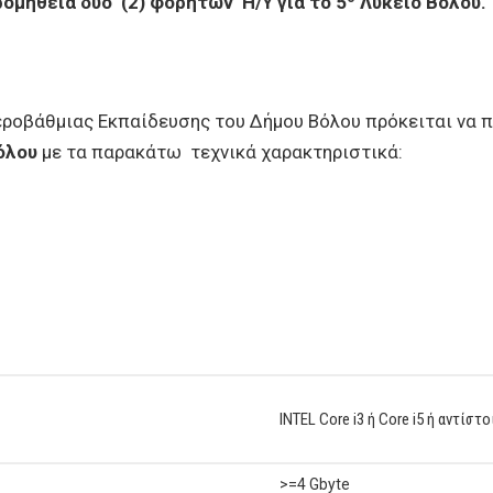
μήθεια δύο (2) φορητών Η/Υ για το 5
Λύκειο Βόλου.
εροβάθμιας Εκπαίδευσης του Δήμου Βόλου πρόκειται να 
όλου
με τα παρακάτω τεχνικά χαρακτηριστικά:
INTEL Core i3 ή Core i5 ή αντίστ
>=4 Gbyte