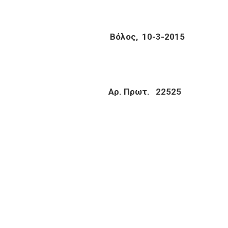
ΤΙΑ
ΙΑΣ Βόλος,
10
-
3
-201
5
ΙΩΝ Αρ. Πρωτ. 22525
21