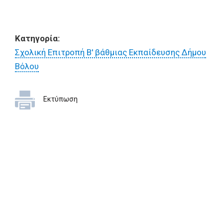
Κατηγορία:
Σχολική Επιτροπή Β' βάθμιας Εκπαίδευσης Δήμου
Βόλου
Εκτύπωση