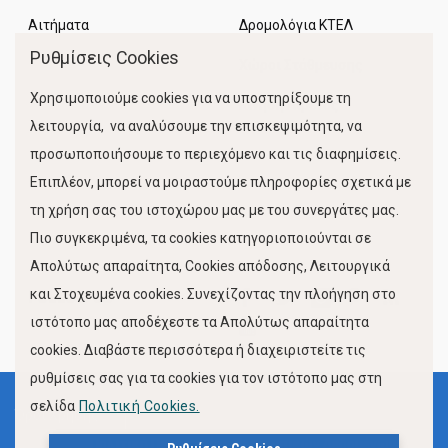
Αιτήματα
Δρομολόγια ΚΤΕΛ
Ρυθμίσεις Cookies
Χώροι Στάθμευσης
Χρησιμοποιούμε cookies για να υποστηρίξουμε τη
Κίνηση Λιμένος
λειτουργία, να αναλύσουμε την επισκεψιμότητα, να
προσωποποιήσουμε το περιεχόμενο και τις διαφημίσεις.
Επιπλέον, μπορεί να μοιραστούμε πληροφορίες σχετικά με
τη χρήση σας του ιστοχώρου μας με του συνεργάτες μας.
Πιο συγκεκριμένα, τα cookies κατηγοριοποιούνται σε
Απολύτως απαραίτητα, Cookies απόδοσης, Λειτουργικά
και Στοχευμένα cookies. Συνεχίζοντας την πλοήγηση στο
FOLLOW US
ιστότοπο μας αποδέχεστε τα Απολύτως απαραίτητα
cookies. Διαβάστε περισσότερα ή διαχειριστείτε τις
ρυθμίσεις σας για τα cookies για τον ιστότοπο μας στη
σελίδα
Πολιτική Cookies.
Όροι Χρήσης
Πολιτική Προστασίας Προσωπικών Δεδομένων