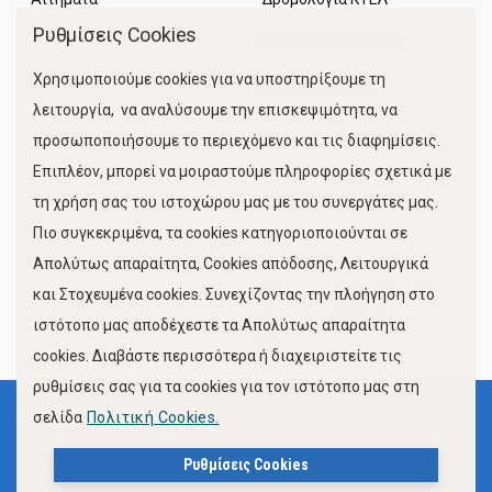
Ρυθμίσεις Cookies
Χώροι Στάθμευσης
Χρησιμοποιούμε cookies για να υποστηρίξουμε τη
Κίνηση Λιμένος
λειτουργία, να αναλύσουμε την επισκεψιμότητα, να
προσωποποιήσουμε το περιεχόμενο και τις διαφημίσεις.
Επιπλέον, μπορεί να μοιραστούμε πληροφορίες σχετικά με
τη χρήση σας του ιστοχώρου μας με του συνεργάτες μας.
Πιο συγκεκριμένα, τα cookies κατηγοριοποιούνται σε
Απολύτως απαραίτητα, Cookies απόδοσης, Λειτουργικά
και Στοχευμένα cookies. Συνεχίζοντας την πλοήγηση στο
FOLLOW US
ιστότοπο μας αποδέχεστε τα Απολύτως απαραίτητα
cookies. Διαβάστε περισσότερα ή διαχειριστείτε τις
ρυθμίσεις σας για τα cookies για τον ιστότοπο μας στη
σελίδα
Πολιτική Cookies.
Όροι Χρήσης
Πολιτική Προστασίας Προσωπικών Δεδομένων
Ρυθμίσεις Cookies
Δήλωση Προσβασιμότητας Ιστότοπου Δήμου Βόλου