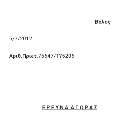
Βόλος
5/7/2012
Αριθ.Πρωτ.
75647/ΤΥ5206
Ε Ρ Ε Υ Ν Α Α Γ Ο Ρ Α Σ