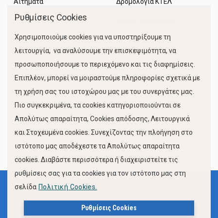
Αιτήματα
Δρομολόγια ΚΤΕΛ
Ρυθμίσεις Cookies
Χώροι Στάθμευσης
Χρησιμοποιούμε cookies για να υποστηρίξουμε τη
Κίνηση Λιμένος
λειτουργία, να αναλύσουμε την επισκεψιμότητα, να
προσωποποιήσουμε το περιεχόμενο και τις διαφημίσεις.
Επιπλέον, μπορεί να μοιραστούμε πληροφορίες σχετικά με
τη χρήση σας του ιστοχώρου μας με του συνεργάτες μας.
Πιο συγκεκριμένα, τα cookies κατηγοριοποιούνται σε
Απολύτως απαραίτητα, Cookies απόδοσης, Λειτουργικά
και Στοχευμένα cookies. Συνεχίζοντας την πλοήγηση στο
FOLLOW US
ιστότοπο μας αποδέχεστε τα Απολύτως απαραίτητα
cookies. Διαβάστε περισσότερα ή διαχειριστείτε τις
ρυθμίσεις σας για τα cookies για τον ιστότοπο μας στη
σελίδα
Πολιτική Cookies.
Όροι Χρήσης
Πολιτική Προστασίας Προσωπικών Δεδομένων
Ρυθμίσεις Cookies