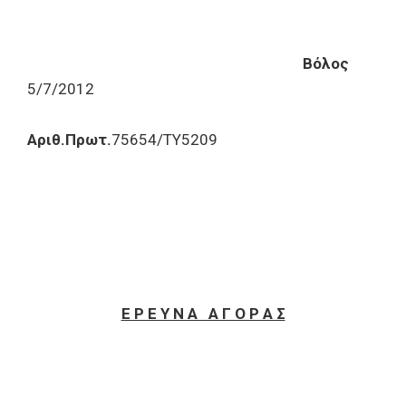
Βόλος
5/7/2012
Αριθ.Πρωτ.
75654/ΤΥ5209
Ε Ρ Ε Υ Ν Α Α Γ Ο Ρ Α Σ