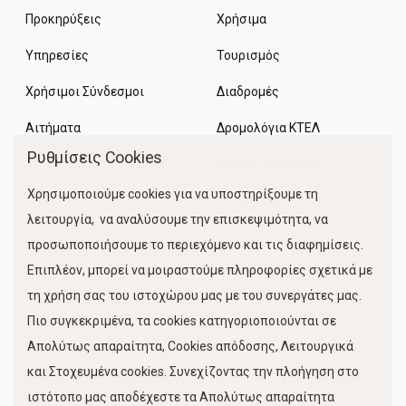
Προκηρύξεις
Χρήσιμα
Υπηρεσίες
Τουρισμός
Χρήσιμοι Σύνδεσμοι
Διαδρομές
Αιτήματα
Δρομολόγια ΚΤΕΛ
Ρυθμίσεις Cookies
Χώροι Στάθμευσης
Χρησιμοποιούμε cookies για να υποστηρίξουμε τη
Κίνηση Λιμένος
λειτουργία, να αναλύσουμε την επισκεψιμότητα, να
προσωποποιήσουμε το περιεχόμενο και τις διαφημίσεις.
Επιπλέον, μπορεί να μοιραστούμε πληροφορίες σχετικά με
τη χρήση σας του ιστοχώρου μας με του συνεργάτες μας.
Πιο συγκεκριμένα, τα cookies κατηγοριοποιούνται σε
Απολύτως απαραίτητα, Cookies απόδοσης, Λειτουργικά
και Στοχευμένα cookies. Συνεχίζοντας την πλοήγηση στο
FOLLOW US
ιστότοπο μας αποδέχεστε τα Απολύτως απαραίτητα