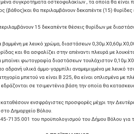
μένα συγκροτήματα οστεοφυλακίων , τα οποία θα είναι π
άτος (βάθος)και θα περιλαμβάνουν δεκαπέντε (15) θυρίδες 
ιλαμβάνουν 15 δεκαπέντε θέσεις θυρίδων με διαστάσεις: 
 βαμμένη με λευκό χρώμα, διαστάσεων 0,30μ.Χ0,60μ.Χ0,00
ρίδας και θα ασφαλίζει στην απέναντι πλευρά με λουκέτ
να μπαίνει φωτογραφία διαστάσεων τουλάχιστον 0,10μ.Χ0
ο αδρανή υλικά άμμο-γαρμπίλι αναμεμιγμένα με λευκό τσ
τηγορία μπετού να είναι Β 225, θα είναι οπλισμένα με πλ
 εδράζονται σε τσιμεντένια βάση την οποία θα κατασκε
α καταθέσουν ενσφράγιστες προσφορές μέχρι την Δευτέρα
 στο Δημαρχείο Βόλου.
 45-7135.001 του προϋπολογισμού του Δήμου Βόλου για τ