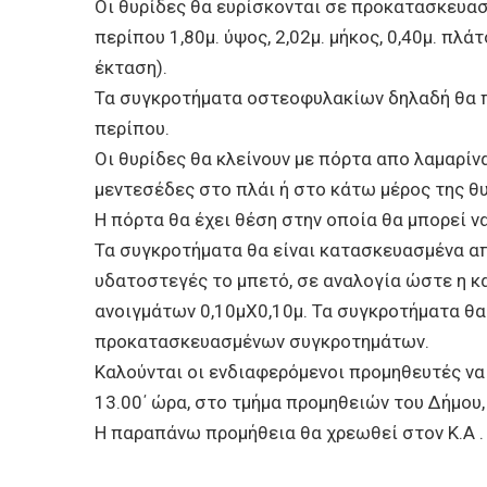
Οι θυρίδες θα ευρίσκονται σε προκατασκευασ
περίπου 1,80μ. ύψος, 2,02μ. μήκος, 0,40μ. πλ
έκταση).
Τα συγκροτήματα οστεοφυλακίων δηλαδή θα περ
περίπου.
Οι θυρίδες θα κλείνουν με πόρτα απο λαμαρίνα
μεντεσέδες στο πλάι ή στο κάτω μέρος της θυ
Η πόρτα θα έχει θέση στην οποία θα μπορεί 
Τα συγκροτήματα θα είναι κατασκευασμένα απ
υδατοστεγές το μπετό, σε αναλογία ώστε η κα
ανοιγμάτων 0,10μΧ0,10μ. Τα συγκροτήματα θα
προκατασκευασμένων συγκροτημάτων.
Καλούνται οι ενδιαφερόμενοι προμηθευτές ν
13.00΄ ώρα, στο τμήμα προμηθειών του Δήμου,
Η παραπάνω προμήθεια θα χρεωθεί στον Κ.Α .