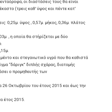
ενταόροφα, οι διαστάσεις τους θα είναι
έκαστο (τρεις καθ' ύψος και πέντε κατ'
0,25μ. ύψος , 0,57μ. μήκος, 0,36μ. πλάτος
3μ. , η οποία θα στήρίζεται με δύο
ο.
,15μ.
ιμέντο και στεγανωτικό υγρό που θα καθιστά
έγμα “δάριγκ” διπλής σχάρας, διατομής
υάσει ο προμηθευτής των
 26 Οκτωβρίου του έτους 2015 και έως την
α έτος 2015.