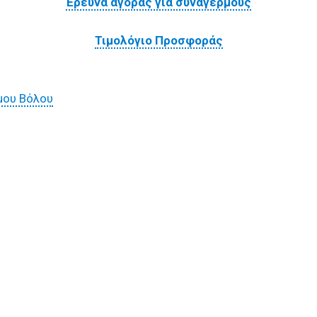
Έρευνα αγοράς για συναγερμούς
Τιμολόγιο Προσφοράς
μου Βόλου