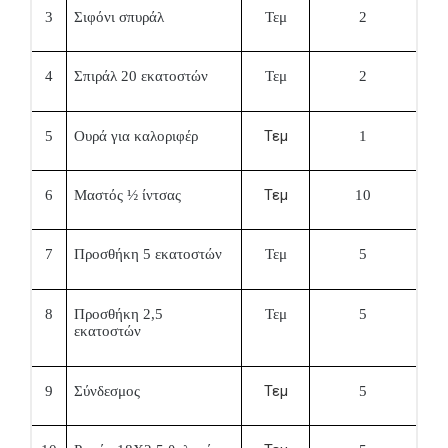
3
Σιφόνι σπυράλ
Τεμ
2
4
Σπιράλ
20 εκατοστών
Τεμ
2
Τεμ
5
Ουρά για καλοριφέρ
1
Τεμ
6
Μαστός ½ ίντσας
10
7
Προσθήκη
5 εκατοστών
Τεμ
5
8
Προσθήκη
2,5
Τεμ
5
εκατοστών
Τεμ
9
Σύνδεσμος
5