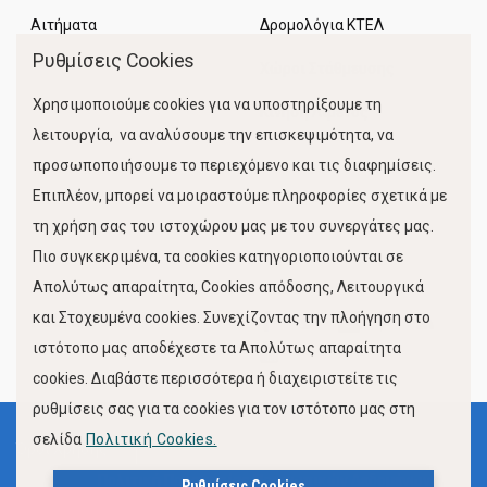
Αιτήματα
Δρομολόγια ΚΤΕΛ
Ρυθμίσεις Cookies
Χώροι Στάθμευσης
Χρησιμοποιούμε cookies για να υποστηρίξουμε τη
Κίνηση Λιμένος
λειτουργία, να αναλύσουμε την επισκεψιμότητα, να
προσωποποιήσουμε το περιεχόμενο και τις διαφημίσεις.
Επιπλέον, μπορεί να μοιραστούμε πληροφορίες σχετικά με
τη χρήση σας του ιστοχώρου μας με του συνεργάτες μας.
Πιο συγκεκριμένα, τα cookies κατηγοριοποιούνται σε
Απολύτως απαραίτητα, Cookies απόδοσης, Λειτουργικά
και Στοχευμένα cookies. Συνεχίζοντας την πλοήγηση στο
FOLLOW US
ιστότοπο μας αποδέχεστε τα Απολύτως απαραίτητα
cookies. Διαβάστε περισσότερα ή διαχειριστείτε τις
ρυθμίσεις σας για τα cookies για τον ιστότοπο μας στη
σελίδα
Πολιτική Cookies.
Όροι Χρήσης
Πολιτική Προστασίας Προσωπικών Δεδομένων
Ρυθμίσεις Cookies