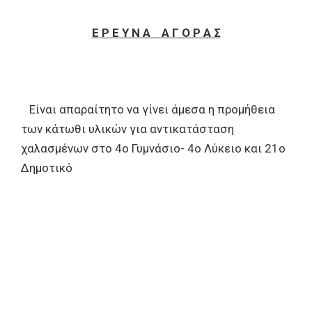
Ε Ρ Ε Υ Ν Α Α Γ Ο Ρ Α Σ
Είναι απαραίτητο να γίνει άμεσα η προμήθεια
των κάτωθι υλικών για αντικατάσταση
χαλασμένων στο 4ο Γυμνάσιο- 4ο Λύκειο και 21ο
Δημοτικό