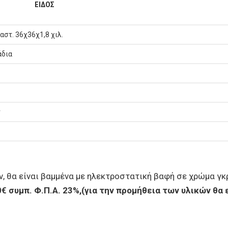
ΕΙΔΟΣ
στ. 36χ36χ1,8 χιλ.
άδια
ν
, θα είναι βαμμένα με ηλεκτροστατική βαφή σε χρώμα γκρ
€ συμπ. Φ.Π.Α. 23%,(για την προμήθεια των υλικών θα