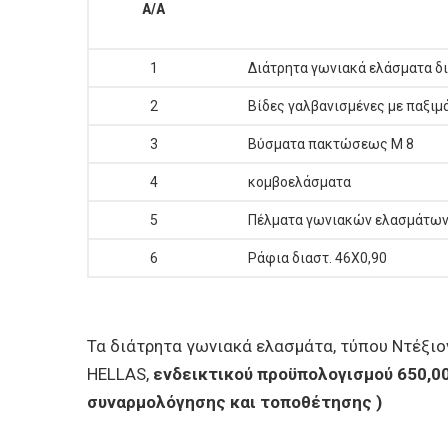
Α/Α
1
Διάτρητα γωνιακά ελάσματα δια
2
Βίδες γαλβανισμένες με παξιμ
3
Βύσματα πακτώσεως Μ 8
4
κομβοελάσματα
5
Πέλματα γωνιακών ελασμάτω
6
Ράφια διαστ. 46Χ0,90
Τα διάτρητα γωνιακά ελασμάτα, τύπου Nτέξιον
HELLAS,
ενδεικτικού προϋπολογισμού 650,00
συναρμολόγησης και τοποθέτησης )