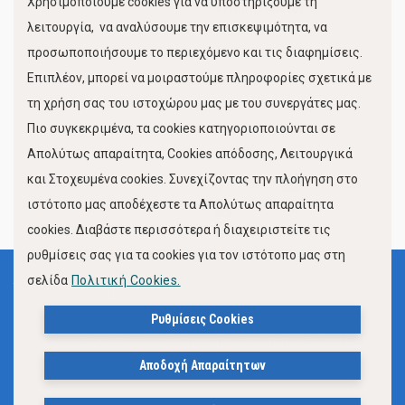
Χρησιμοποιούμε cookies για να υποστηρίξουμε τη
Κίνηση Λιμένος
λειτουργία, να αναλύσουμε την επισκεψιμότητα, να
προσωποποιήσουμε το περιεχόμενο και τις διαφημίσεις.
Επιπλέον, μπορεί να μοιραστούμε πληροφορίες σχετικά με
τη χρήση σας του ιστοχώρου μας με του συνεργάτες μας.
Πιο συγκεκριμένα, τα cookies κατηγοριοποιούνται σε
Απολύτως απαραίτητα, Cookies απόδοσης, Λειτουργικά
και Στοχευμένα cookies. Συνεχίζοντας την πλοήγηση στο
FOLLOW US
ιστότοπο μας αποδέχεστε τα Απολύτως απαραίτητα
cookies. Διαβάστε περισσότερα ή διαχειριστείτε τις
ρυθμίσεις σας για τα cookies για τον ιστότοπο μας στη
σελίδα
Πολιτική Cookies.
Όροι Χρήσης
Πολιτική Προστασίας Προσωπικών Δεδομένων
Ρυθμίσεις Cookies
Δήλωση Προσβασιμότητας Ιστότοπου Δήμου Βόλου
Αποδοχή Απαραίτητων
Πολιτική Cookies